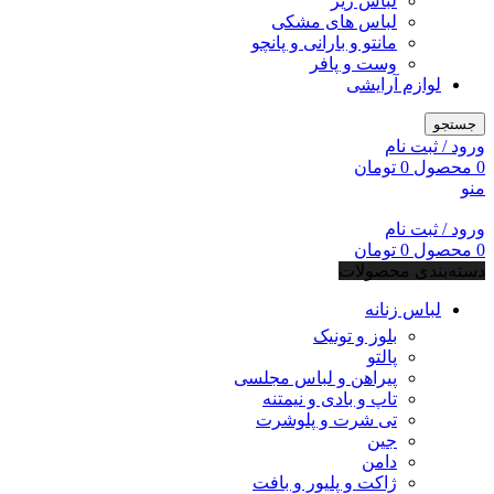
لباس زیر
لباس های مشکی
مانتو و بارانی و پانچو
وست و پافر
لوازم آرایشی
جستجو
ورود / ثبت نام
0
محصول
0
تومان
منو
ورود / ثبت نام
0
محصول
0
تومان
دسته‌بندی محصولات
لباس زنانه
بلوز و تونیک
پالتو
پیراهن و لباس مجلسی
تاپ و بادی و نیمتنه
تی شرت و پلوشرت
جین
دامن
ژاکت و پلیور و بافت