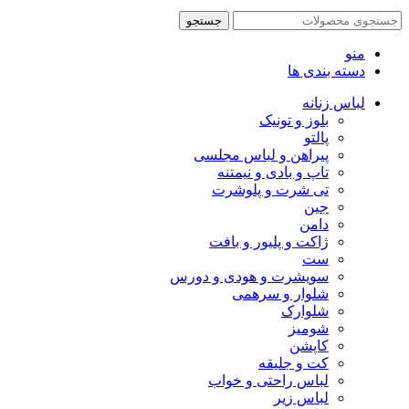
جستجو
منو
دسته بندی ها
لباس زنانه
بلوز و تونیک
پالتو
پیراهن و لباس مجلسی
تاپ و بادی و نیمتنه
تی شرت و پلوشرت
جین
دامن
ژاکت و پلیور و بافت
ست
سویشرت و هودی و دورس
شلوار و سرهمی
شلوارک
شومیز
کاپشن
کت و جلیقه
لباس راحتی و خواب
لباس زیر