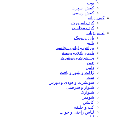
بوت
کفش اسپرت
کفش رسمی
کیف زنانه
کیف اسپورت
کیف مجلسی
لباس زنانه
بلوز و تونیک
پالتو
پیراهن و لباس مجلسی
تاپ و بادی و نیمتنه
تی شرت و پلوشرت
جین
دامن
ژاکت و پلیور و بافت
ست
سویشرت و هودی و دورس
شلوار و سرهمی
شلوارک
شومیز
کاپشن
کت و جلیقه
لباس راحتی و خواب