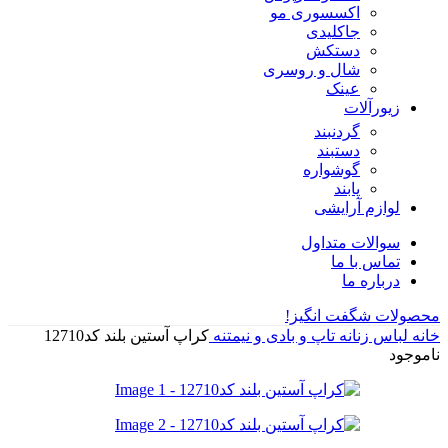
اکسسوری مو
جاکلیدی
دستکش
شال و روسری
عینک
زیورآلات
گردنبند
دستبند
گوشواره
پابند
لوازم آرایشی
سوالات متداول
تماس با ما
درباره ما
محصولات شگفت انگیز!
خانه
لباس زنانه
تاپ و بادی و نیمتنه
کراپ آستین بلند کد12710
ناموجود