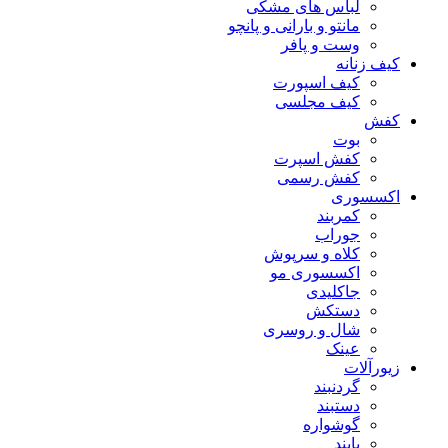
لباس های مشکی
مانتو و بارانی و پانچو
وست و پافر
کیف زنانه
کیف اسپورت
کیف مجلسی
کفش
بوت
کفش اسپرت
کفش رسمی
اکسسوری
کمربند
جوراب
کلاه و سرپوش
اکسسوری مو
جاکلیدی
دستکش
شال و روسری
عینک
زیورآلات
گردنبند
دستبند
گوشواره
پابند