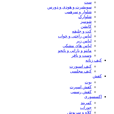
ست
سویشرت و هودی و دورس
شلوار و سرهمی
شلوارک
شومیز
کاپشن
کت و جلیقه
لباس راحتی و خواب
لباس زیر
لباس های مشکی
مانتو و بارانی و پانچو
وست و پافر
کیف زنانه
کیف اسپورت
کیف مجلسی
کفش
بوت
کفش اسپرت
کفش رسمی
اکسسوری
کمربند
جوراب
کلاه و سرپوش