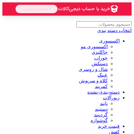
انتخاب دسته بندی
اکسسوری
اکسسوری مو
جاکلیدی
جوراب
دستکش
شال و روسری
عینک
کلاه و سرپوش
کمربند
دسته-بندی-نشده
زیورآلات
پابند
دستبند
گردنبند
گوشواره
قیمت خرید
کفش