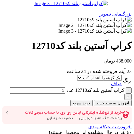
بزرگنمایی تصویر
کراپ آستین بلند کد12710
438,000
تومان
23
آیتم فروخته شده در 24 ساعت
رنگ
صاف
کراپ آستین بلند کد12710 عدد
افزودن به سبد خرید
خرید سریع
افزودن به علاقه مندی
67
نفر در حال مشاهده این محصول هستند!