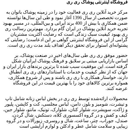
فروشگاه اینترنتی پوشاک ری ری
مرکز خرید آنلاین ری ری فعالیت خود را در زمینه پوشاک بانوان به
‌صورت تخصصی از سال 1396 آغاز نمود و طی این سال‌ها توانسته
ضمن همکاری با بیش از 400 برند ایرانی و بین‌المللی، در مسیر بهبود
تجربه خرید آنلاین پوشاک در ایران گام بردارد. مهم‌ترین رسالت ری
ری بهبود کیفیت سبک زندگی است که رضایت اکثریت مشتریان
گرامی از این فروشگاه اینترنتی گواهی بر این ادعاست؛ رضایتی که
پشتوانه‌ای استوار برای تحقق دیگر اهداف بلند مدت ری ری است.
حضور موفق ری ری طی سال‌های اخیر در صنعت پوشاک، بر
اساس بازاریابی مبتنی بر سلایق و فرهنگ پوشاک ایرانیان شکل‌
گرفته است. این موفقیت سبب شده تا برترین برندهای بازار ایران و
جهان که از نظر کیفیت و خدمات با استانداردهای ری ری انطباق
دارند، خواستار همکاری با ری ری باشند و پس از شروع همکاری،
همواره برترین کالاهای خود را با بهترین قیمت در این فروشگاه
عرضه کنند.
محصولات ارائه‌شده توسط ری ری در بخش لباس زنانه شامل تاپ
و تیشرت، شومیز و بلوز، دامن، لباس مجلسی، کت و کاپشن، پلیور
و ژاکت، سویشرت، شلوار کتان، شلوارک، تونیک، مانتو، شلوار جین،
کیف و کفش و در گروه اکسسوری کلاه، دستکش، شال گردن،
صندل، جوراب، چتر، ساعت، شال و روسری، زیورآلات و در گروه
زیبایی و سلامت شامل عطر و ادکلن و لوازم آرایشی است