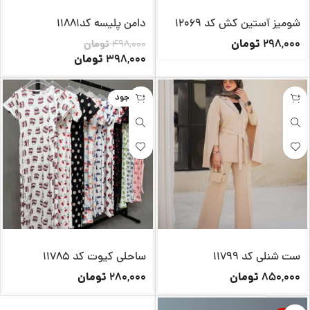
شومیز آستین کش کد 12069
دامن پلیسه کد11881
تومان
298,000
498,000
تومان
تومان
398,000
ناموجود
ست شنلی کد 11799
ساحلی کیوت کد 11785
تومان
تومان
280,000
850,000