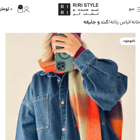
0
تومان
منو
0
خانه
لباس زنانه
کت و جلیقه
ناموجود