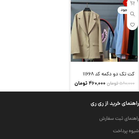
-21%
ناموجود
کت تک دو دکمه کد 11668
تومان
460,000
580,000
تومان
راهنمای خرید از ری ری
راهنمای ثبت سفارش
شیوه پرداخت