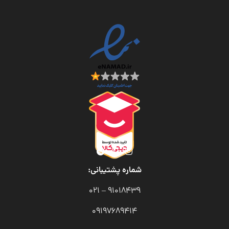
شماره پشتیبانی:
91018439 – 021
09197689414