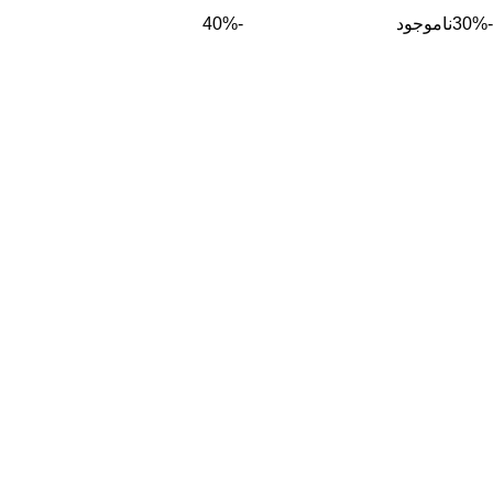
-30%
ناموجود
-40%