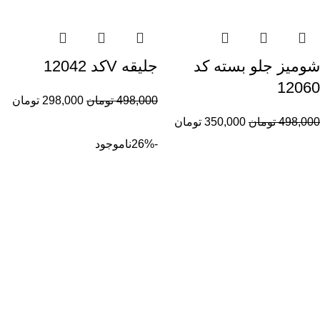
شومیز جلو بسته کد
جلیقه Vکد 12042
12060
498,000
تومان
298,000
تومان
498,000
تومان
350,000
تومان
-26%
ناموجود