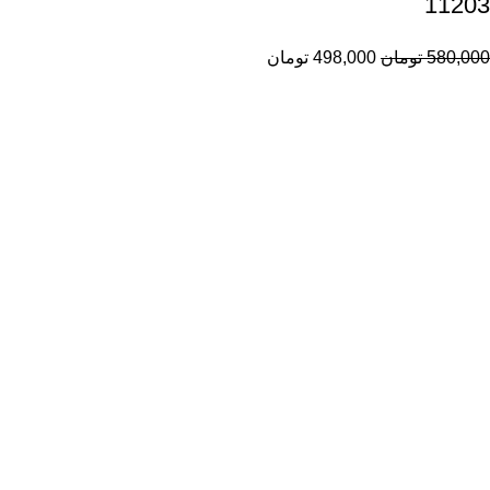
11203
580,000
تومان
498,000
تومان
راهنمای خرید از ری ری
راهنمای ثبت سفارش
شیوه پرداخت
پیگیری سفارشات
اطلاعات ری ری
ری ری مگ
حریم خصوصی
قوانین و مقررات
خدمات مشتریان ری ری
تماس با ما
درباره ما
رویه‌های بازگرداندن کالا