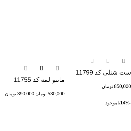
ست شنلی کد 11799
مانتو لمه کد 11755
850,000
تومان
530,000
تومان
390,000
تومان
-14%
ناموجود