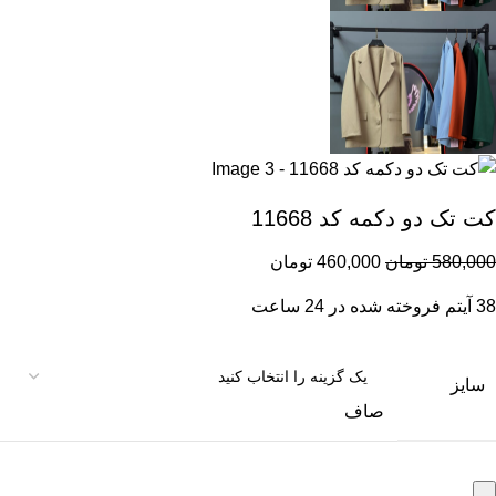
کت تک دو دکمه کد 11668
580,000
تومان
460,000
تومان
38
آیتم فروخته شده در 24 ساعت
سایز
صاف