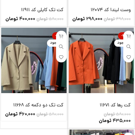
وست لیندا کد 12074
کت تک کایلی کد 11911
تومان
تومان
400,000
298,000
498,000
تومان
580,000
تومان
-21%
-25%
ناموجود
ناموجود
کت رها کد 11671
کت تک دو دکمه کد 11668
تومان
460,000
580,000
تومان
580,000
تومان
تومان
435,000