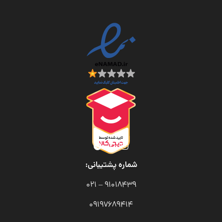
شماره پشتیبانی:
91018439 – 021
09197689414