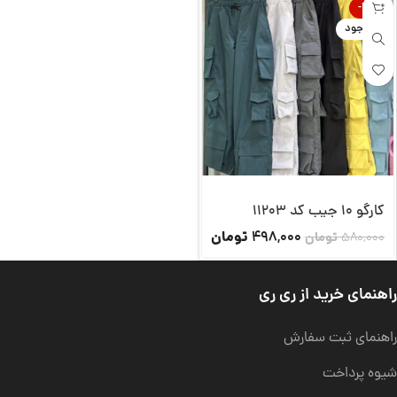
-14%
ناموجود
کارگو 10 جیب کد 11203
تومان
498,000
580,000
تومان
راهنمای خرید از ری ری
راهنمای ثبت سفارش
شیوه پرداخت