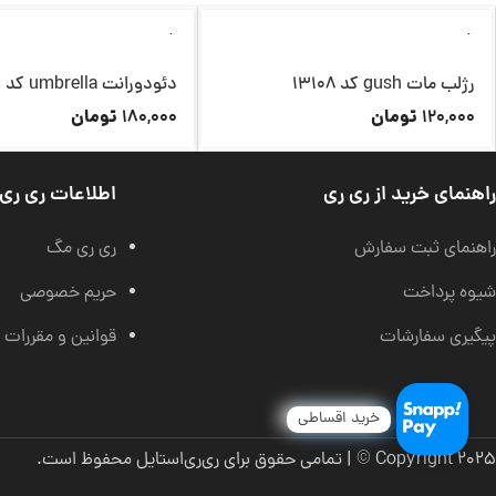
ناموجود
ناموجود
رژلب مات gush کد 13108
دئودورانت umbrella کد 13099
تومان
تومان
180,000
120,000
راهنمای خرید از ری ری
اطلاعات ری ری
راهنمای ثبت سفارش
ری ری مگ
شیوه پرداخت
حریم خصوصی
پیگیری سفارشات
قوانین و مقررات
خرید اقساطی
Copyright 2025 © | تمامی حقوق برای ری‌ری‌استایل محفوظ است.