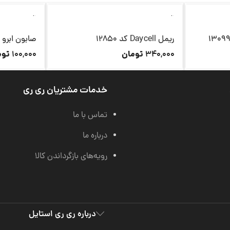
ناموجود
ناموجود
ریمل Daycell کد 12850
صابون ابرو morley کد 12848
تومان
توم
100,000
340,000
خدمات مشتریان ری ری
تماس با ما
درباره ما
رویه‌های بازگرداندن کالا
درباره ری ری استایل