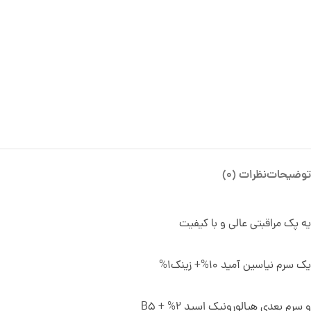
توضیحات
نظرات (0)
یه پک مراقبتی عالی و با کیفیت
یک سرم نیاسین آمید 10%+ زینک1%
و سرم بعدی هیالورونیک اسید 2% + B5