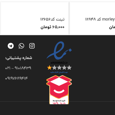
تینت کد12656
ان
تومان
65,000
شماره پشتیبانی:
91018439 – 021
09197689414