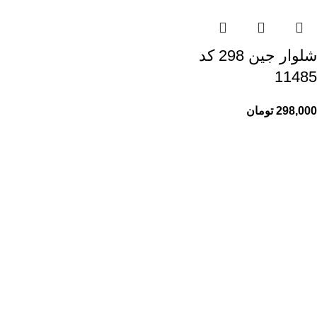
شلوار جین 298 کد
11485
298,000
تومان
راهنمای خرید از ری ری
راهنمای ثبت سفارش
شیوه پرداخت
پیگیری سفارشات
اطلاعات ری ری
ری ری مگ
حریم خصوصی
قوانین و مقررات