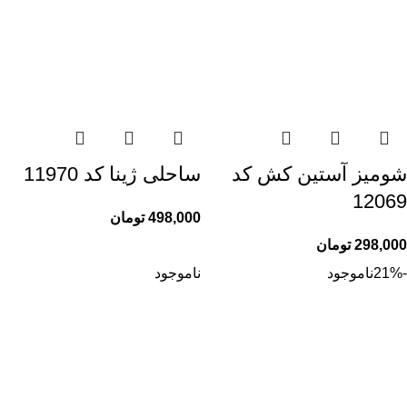
شومیز آستین کش کد
ساحلی ژینا کد 11970
12069
498,000
تومان
298,000
تومان
-21%
ناموجود
ناموجود