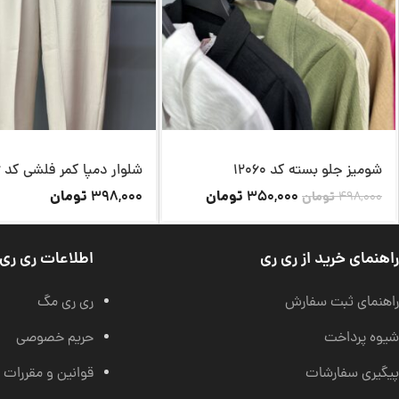
شومیز جلو بسته کد 12060
شلوار دمپا کمر فلشی کد 11996
تومان
تومان
398,000
350,000
498,000
تومان
راهنمای خرید از ری ری
اطلاعات ری ری
راهنمای ثبت سفارش
ری ری مگ
شیوه پرداخت
حریم خصوصی
پیگیری سفارشات
قوانین و مقررات