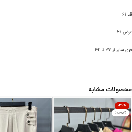
قد 61
عرض 66
فری سایز از 36 تا 42
محصولات مشابه
-30%
ناموجود