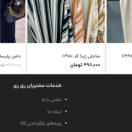
ساحلی ژینا کد 11970
دامن پلیسه کد1
تومان
498,000
498,000
توم
خدمات مشتریان ری ری
تماس با ما
درباره ما
رویه‌های بازگرداندن کالا