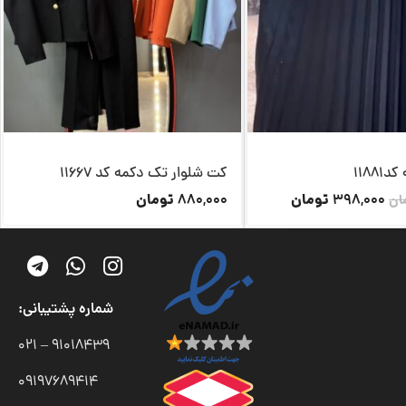
1188
کت شلوار تک دکمه کد 11667
تومان
تومان
880,000
398,000
ان
شماره پشتیبانی:
91018439 – 021
09197689414