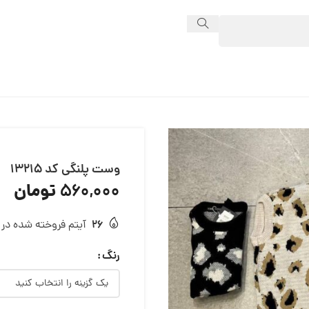
وست پلنگی کد 13215
تومان
560,000
26
آیتم فروخته شده در 24 ساعت
رنگ