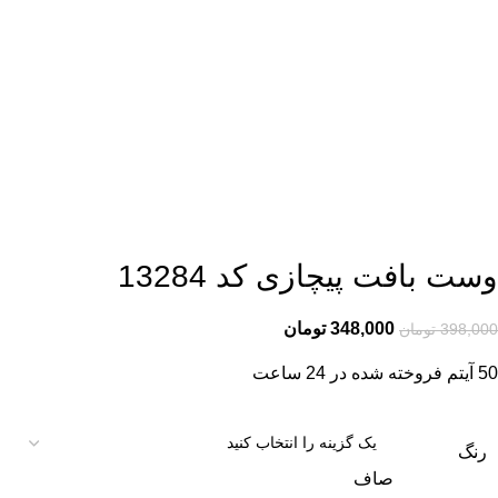
وست بافت پیچازی کد 13284
348,000
تومان
398,000
تومان
50
آیتم فروخته شده در 24 ساعت
رنگ
صاف