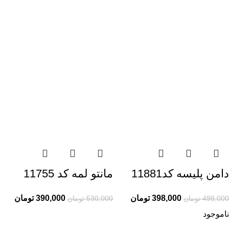
دامن پلیسه کد11881
مانتو لمه کد 11755
398,000
تومان
390,000
تومان
498,000
تومان
530,000
تومان
ناموجود