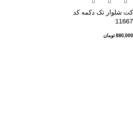
کت شلوار تک دکمه کد
11667
880,000
تومان
راهنمای خرید از ری ری
راهنمای ثبت سفارش
شیوه پرداخت
پیگیری سفارشات
اطلاعات ری ری
ری ری مگ
حریم خصوصی
قوانین و مقررات
خدمات مشتریان ری ری