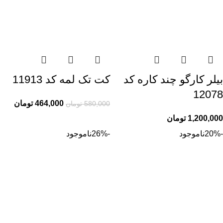
بیلر کارگو چند کاره کد
کت تک لمه کد 11913
12078
464,000
تومان
580,000
تومان
1,200,000
تومان
-20%
ناموجود
-26%
ناموجود