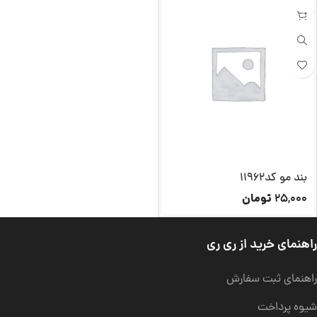
بند مو کد11962
تومان
25,000
راهنمای خرید از ری ری
راهنمای ثبت سفارش
شیوه پرداخت