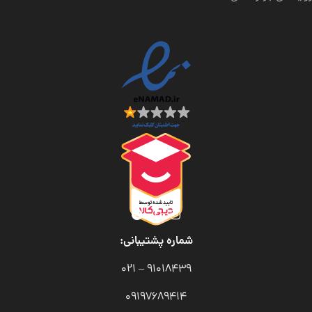
شماره پشتیبانی:
91018439 – 021
09197689414