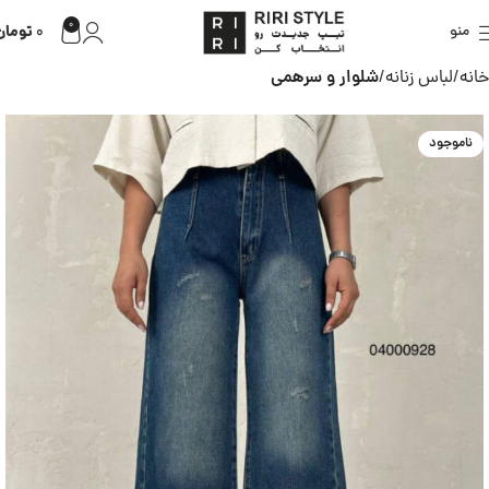
0
تومان
منو
0
خانه
لباس زنانه
شلوار و سرهمی
ناموجود