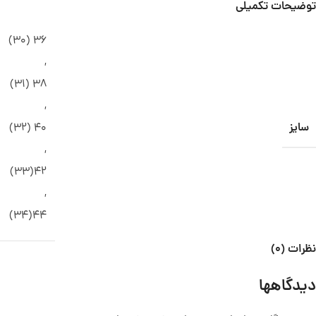
توضیحات تکمیلی
36 (30)
,
38 (31)
,
سایز
40 (32)
,
42(33)
,
44(34)
نظرات (0)
دیدگاهها