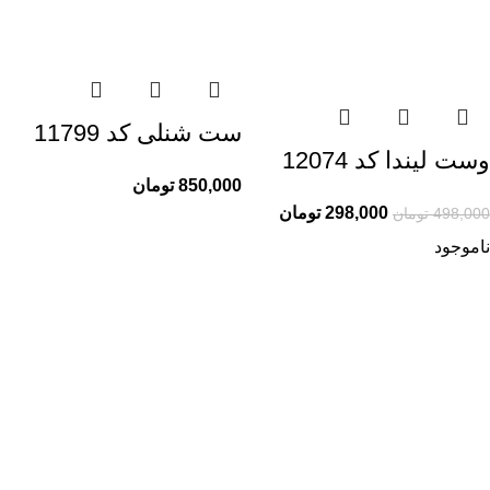
ست شنلی کد 11799
وست لیندا کد 12074
850,000
تومان
298,000
تومان
498,000
تومان
ناموجود