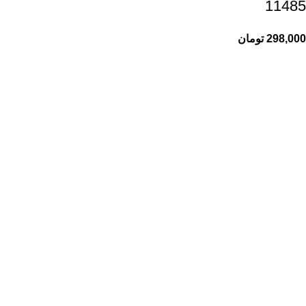
11485
298,000
تومان
راهنمای خرید از ری ری
راهنمای ثبت سفارش
شیوه پرداخت
پیگیری سفارشات
اطلاعات ری ری
ری ری مگ
حریم خصوصی
قوانین و مقررات
خدمات مشتریان ری ری
تماس با ما
درباره ما
رویه‌های بازگرداندن کالا