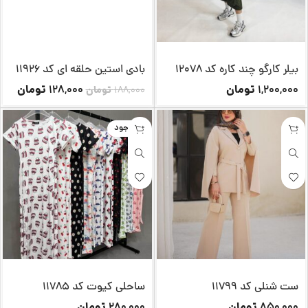
بیلر کارگو چند کاره کد 12078
بادی استین حلقه ای کد 11926
تومان
تومان
128,000
1,200,000
188,000
تومان
ناموجود
ست شنلی کد 11799
ساحلی کیوت کد 11785
تومان
تومان
280,000
850,000