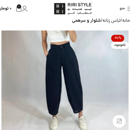
0
تومان
منو
0
خانه
لباس زنانه
شلوار و سرهمی
-20%
ناموجود
بزرگنمایی تصویر