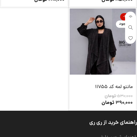
-26%
ناموجود
مانتو لمه کد 11755
530,000
تومان
تومان
390,000
راهنمای خرید از ری ری