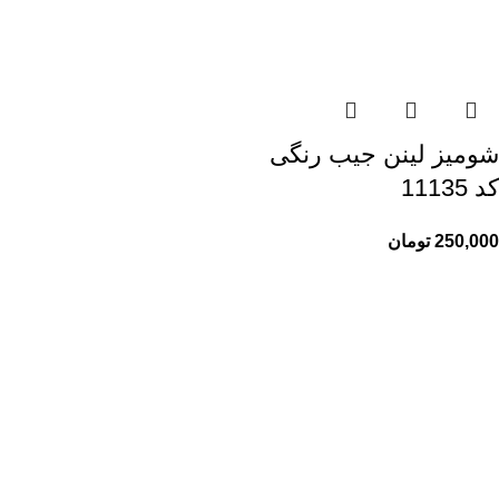
شومیز لینن جیب رنگی
کد 11135
250,000
تومان
راهنمای خرید از ری ری
راهنمای ثبت سفارش
شیوه پرداخت
پیگیری سفارشات
اطلاعات ری ری
ری ری مگ
حریم خصوصی