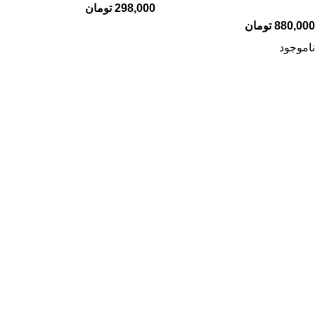
298,000
تومان
880,000
تومان
ناموجود