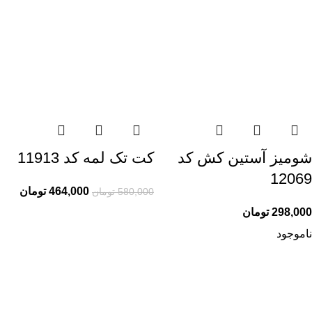
شومیز آستین کش کد
کت تک لمه کد 11913
12069
464,000
تومان
580,000
تومان
298,000
تومان
ناموجود