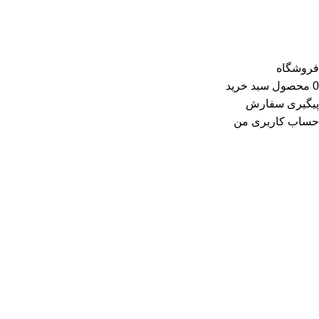
جوراب، چتر، ساعت، شال و روسری، زیورآلات و در گروه زیبایی و
سلامت شامل عطر و ادکلن و لوازم آرایشی است
فروشگاه
0
محصول
سبد خرید
پیگیری سفارش
حساب کاربری من