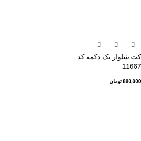
کت شلوار تک دکمه کد
11667
880,000
تومان
راهنمای خرید از ری ری
راهنمای ثبت سفارش
شیوه پرداخت
پیگیری سفارشات
اطلاعات ری ری