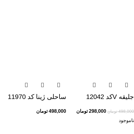
جلیقه Vکد 12042
ساحلی ژینا کد 11970
298,000
تومان
498,000
تومان
498,000
تومان
ناموجود