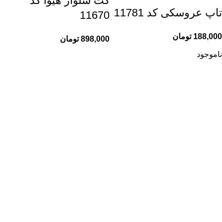
کت شلوار هیوا کد
تاپ عروسکی کد 11781
11670
188,000
تومان
898,000
تومان
ناموجود