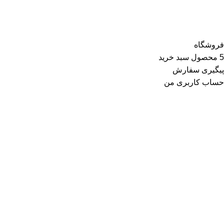
جوراب، چتر، ساعت، شال و روسری، زیورآلات و در گروه زیبایی و
سلامت شامل عطر و ادکلن و لوازم آرایشی است
فروشگاه
5
محصول
سبد خرید
پیگیری سفارش
حساب کاربری من