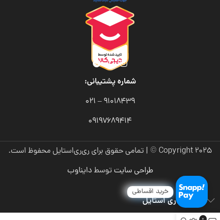
شماره پشتیبانی:
91018439 – 021
09197689414
Copyright 2025 © | تمامی حقوق برای ری‌ری‌استایل محفوظ است.
طراحی سایت
توسط
دایناوب
خرید اقساطی
درباره ری ری استایل
0