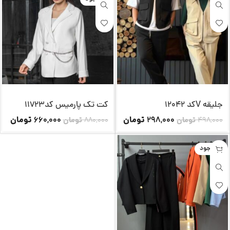
جلیقه Vکد 12042
کت تک پارمیس کد11723
تومان
تومان
660,000
298,000
498,000
تومان
880,000
تومان
ناموجود