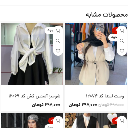
محصولات مشابه
-40%
ناموجود
ناموجود
وست لیندا کد 12074
شومیز آستین کش کد 12069
تومان
تومان
298,000
298,000
498,000
تومان
-25%
-40%
ناموجود