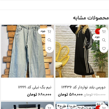
محصولات مشابه
-23%
ناموجود
ناموجود
دورس بلند نواردار کد 12436
نیم بگ نیلی کد 12221
تومان
تومان
680,000
580,000
750,000
تومان
-26%