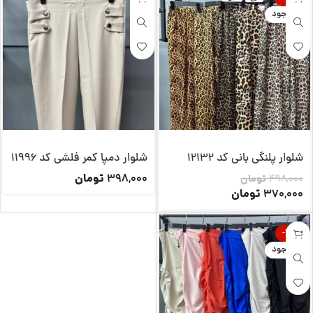
ناموجود
شلوار پلنگی بانی کد 12132
شلوار دمپا کمر فلشی کد 11996
تومان
398,000
498,000
تومان
تومان
370,000
-22%
ناموجود