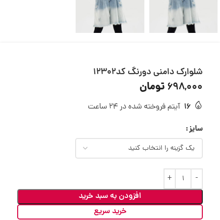
شلوارک دامنی دورنگ کد12302
تومان
698,000
16
آیتم فروخته شده در 24 ساعت
سایز
افزودن به سبد خرید
خرید سریع