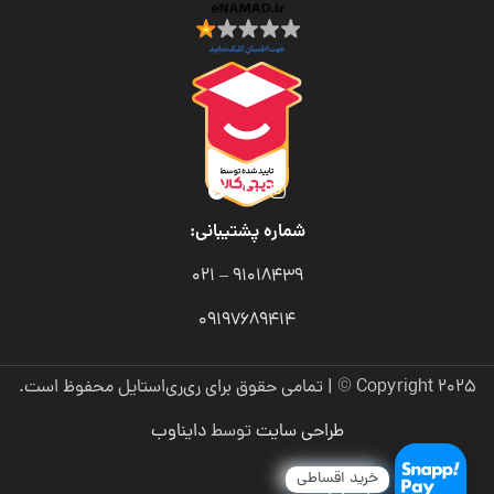
شماره پشتیبانی:
91018439 – 021
09197689414
Copyright 2025 © | تمامی حقوق برای ری‌ری‌استایل محفوظ است.
طراحی سایت
توسط
دایناوب
خرید اقساطی