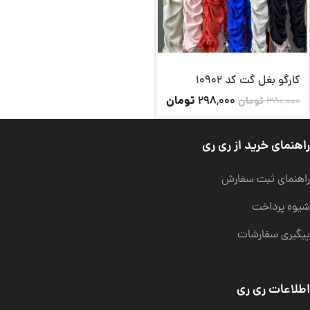
کارگو بغل گت کد 10902
تومان
298,000
380,000
تومان
راهنمای خرید از ری ری
راهنمای ثبت سفارش
شیوه پرداخت
پیگیری سفارشات
اطلاعات ری ری