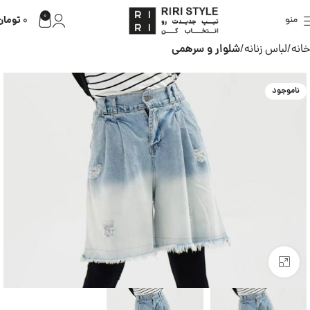
0
تومان
منو
0
خانه
لباس زنانه
شلوار و سرهمی
ناموجود
بزرگنمایی تصویر