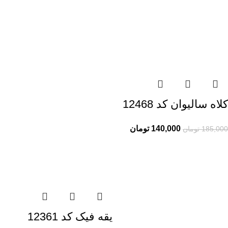
کلاه سالیوان کد 12468
140,000
تومان
185,000
تومان
یقه فیک کد 12361