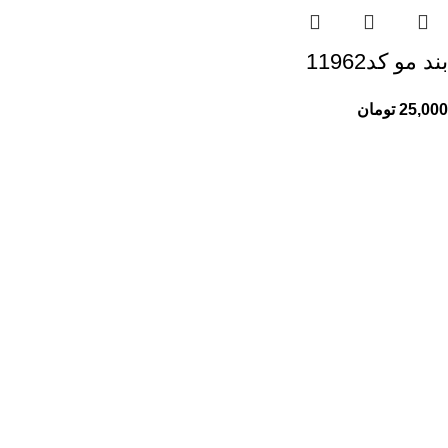
بند مو کد11962
25,000
تومان
راهنمای خرید از ری ری
راهنمای ثبت سفارش
شیوه پرداخت
پیگیری سفارشات
اطلاعات ری ری
ری ری مگ
حریم خصوصی
قوانین و مقررات
خدمات مشتریان ری ری