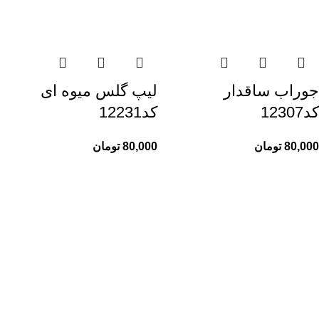
جوراب ساقدار
لیپ گلس میوه ای
کد12307
کد12231
80,000
تومان
80,000
تومان