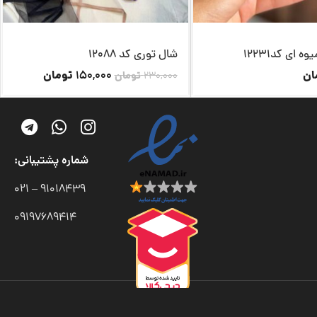
 ای کد12231
شال توری کد 12088
ان
تومان
150,000
230,000
تومان
شماره پشتیبانی:
91018439 – 021
09197689414