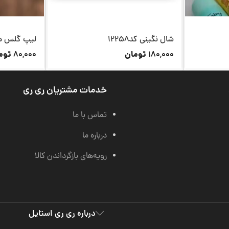
شال نگینی کد12258
لیپ گلس میوه
تومان
توم
80,000
180,000
خدمات مشتریان ری ری
تماس با ما
درباره ما
رویه‌های بازگرداندن کالا
درباره ری ری استایل