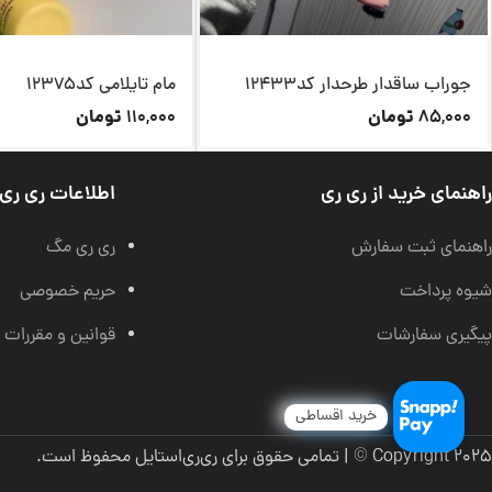
جوراب ساقدار طرحدار کد12433
مام تایلامی کد12375
تومان
تومان
110,000
85,000
راهنمای خرید از ری ری
اطلاعات ری ری
راهنمای ثبت سفارش
ری ری مگ
شیوه پرداخت
حریم خصوصی
پیگیری سفارشات
قوانین و مقررات
خرید اقساطی
Copyright 2025 © | تمامی حقوق برای ری‌ری‌استایل محفوظ است.