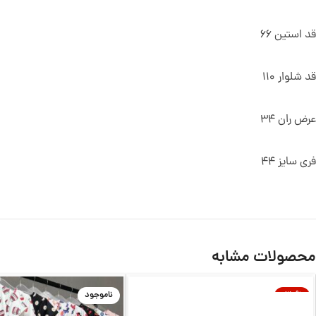
قد استین 66
قد شلوار 110
عرض ران 34
فری سایز 44
محصولات مشابه
-30%
ناموجود
ناموجود