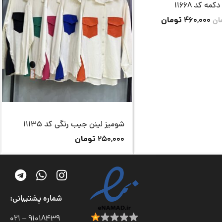
ه کد 11668
تومان
460,000
ان
شومیز لینن جیب رنگی کد 11135
تومان
250,000
شماره پشتیبانی:
91018439 – 021