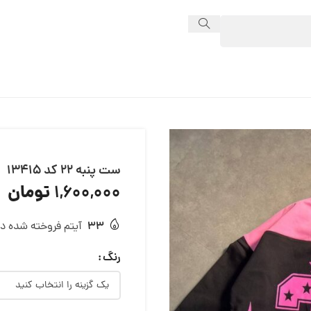
ست پنبه 22 کد 13415
تومان
1,600,000
33
آیتم فروخته شده در 24 ساع
رنگ