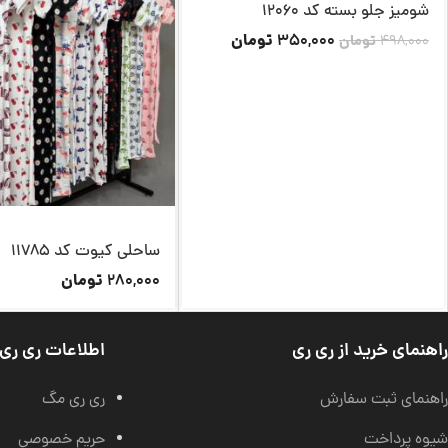
شومیز جلو بسته کد 12060
تومان
350,000
498,000
تومان
ساحلی کیوت کد 11785
تومان
280,000
راهنمای خرید از ری ری
اطلاعات ری ری
راهنمای ثبت سفارش
ری ری مگ
شیوه پرداخت
حریم خصوصی