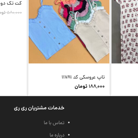
کت تک دو دکم
580,000
توم
تاپ عروسکی کد 11781
تومان
188,000
خدمات مشتریان ری ری
تماس با ما
درباره ما