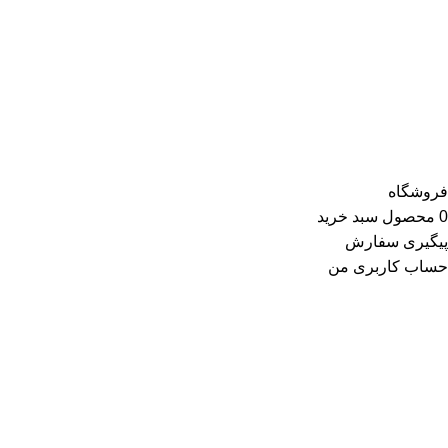
تیشرت، شومیز و بلوز، دامن، لباس مجلسی، کت و کاپشن، پلیور و
ژاکت، سویشرت، شلوار کتان، شلوارک، تونیک، مانتو، شلوار جین،
کیف و کفش و در گروه اکسسوری کلاه، دستکش، شال گردن، صندل،
جوراب، چتر، ساعت، شال و روسری، زیورآلات و در گروه زیبایی و
سلامت شامل عطر و ادکلن و لوازم آرایشی است
فروشگاه
0
محصول
سبد خرید
پیگیری سفارش
حساب کاربری من