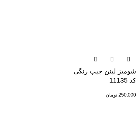
شومیز لینن جیب رنگی
کد 11135
250,000
تومان
راهنمای خرید از ری ری
راهنمای ثبت سفارش
شیوه پرداخت
پیگیری سفارشات