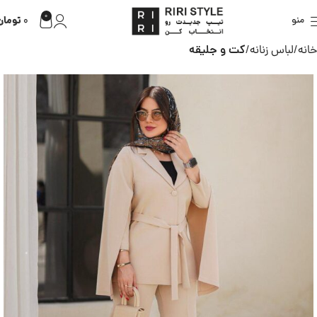
0
تومان
منو
0
خانه
لباس زنانه
کت و جلیقه