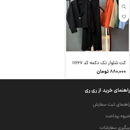
کت شلوار تک دکمه کد 11667
تومان
880,000
راهنمای خرید از ری ری
راهنمای ثبت سفارش
شیوه پرداخت
پیگیری سفارشات