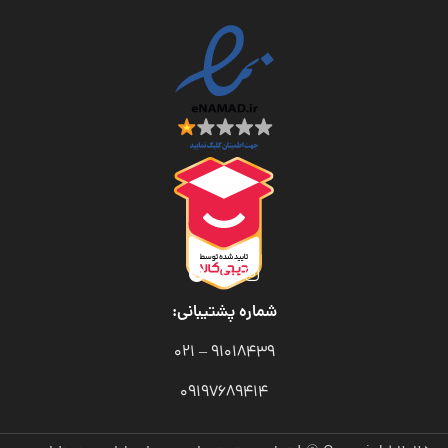
شماره پشتیبانی:
91018439 – 021
09197689414