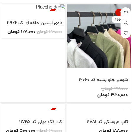
-32%
-30%
ناموجود
ناموجود
بادی استین حلقه ای کد 11926
تومان
128,000
188,000
تومان
شومیز جلو بسته کد 12060
498,000
تومان
تومان
350,000
ناموجود
-26%
ناموجود
تاپ عروسکی کد 11781
کت تک ویلی کد 11725
تومان
تومان
500,000
188,000
680,000
تومان