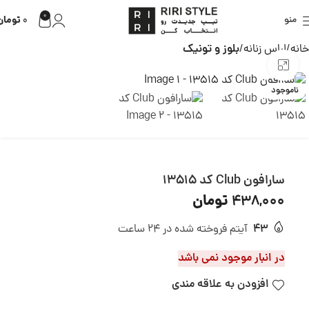
0
تومان
منو
0
خانه
لباس زنانه
بلوز و تونیک
بزرگنمایی تصویر
ناموجود
سارافون Club کد 13515
تومان
438,000
43
آیتم فروخته شده در 24 ساعت
در انبار موجود نمی باشد
افزودن به علاقه مندی