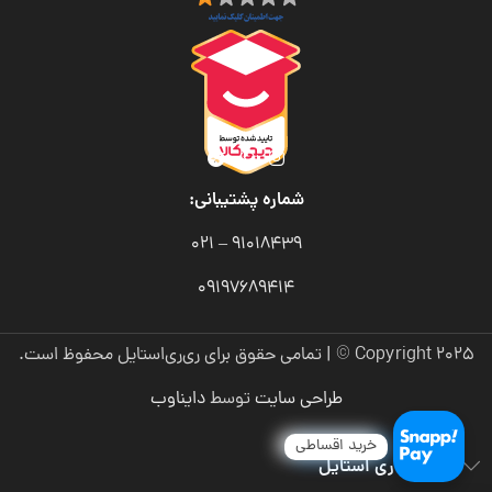
شماره پشتیبانی:
91018439 – 021
09197689414
Copyright 2025 © | تمامی حقوق برای ری‌ری‌استایل محفوظ است.
طراحی سایت
توسط
دایناوب
خرید اقساطی
درباره ری ری استایل