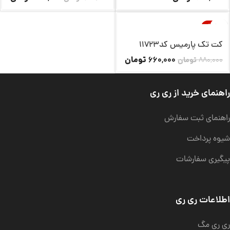
-25%
ناموجود
کت تک پارمیس کد11723
تومان
660,000
880,000
تومان
راهنمای خرید از ری ری
راهنمای ثبت سفارش
شیوه پرداخت
پیگیری سفارشات
اطلاعات ری ری
ری ری مگ