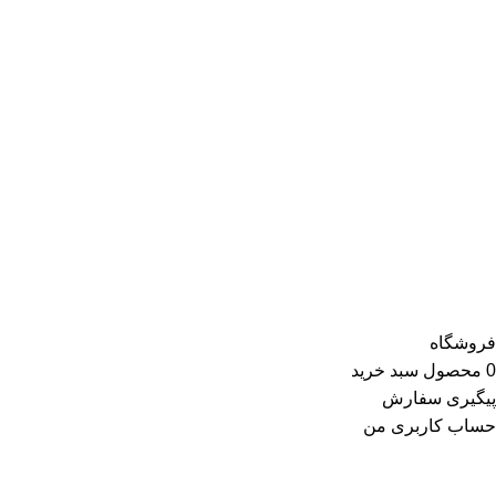
نظر کیفیت و خدمات با استانداردهای ری ری انطباق دارند، خواستار
همکاری با ری ری باشند و پس از شروع همکاری، همواره برترین
کالاهای خود را با بهترین قیمت در این فروشگاه عرضه کنند.
محصولات ارائه‌شده توسط ری ری در بخش لباس زنانه شامل تاپ و
تیشرت، شومیز و بلوز، دامن، لباس مجلسی، کت و کاپشن، پلیور و
ژاکت، سویشرت، شلوار کتان، شلوارک، تونیک، مانتو، شلوار جین،
کیف و کفش و در گروه اکسسوری کلاه، دستکش، شال گردن، صندل،
جوراب، چتر، ساعت، شال و روسری، زیورآلات و در گروه زیبایی و
سلامت شامل عطر و ادکلن و لوازم آرایشی است
فروشگاه
0
محصول
سبد خرید
پیگیری سفارش
حساب کاربری من