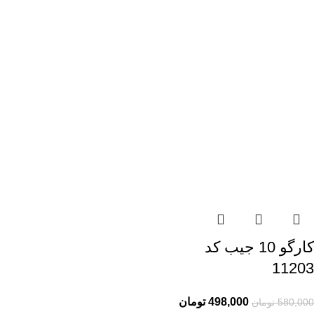
کارگو 10 جیب کد
11203
498,000
تومان
580,000
تومان