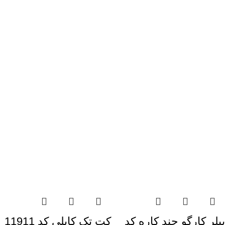
بیلر کارگو چند کاره کد
کت تک کایلی کد 11911