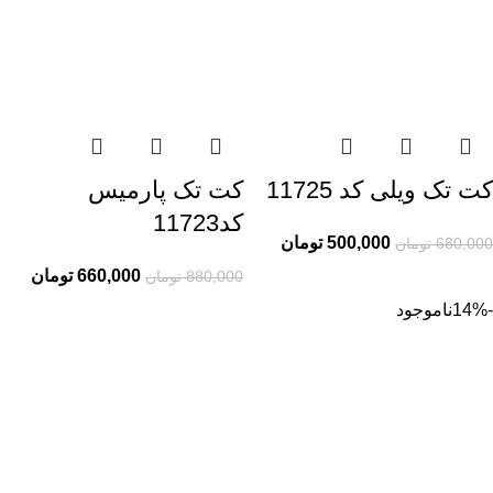
کت تک ویلی کد 11725
کت تک پارمیس
کد11723
500,000
تومان
680,000
تومان
660,000
تومان
880,000
تومان
-14%
ناموجود