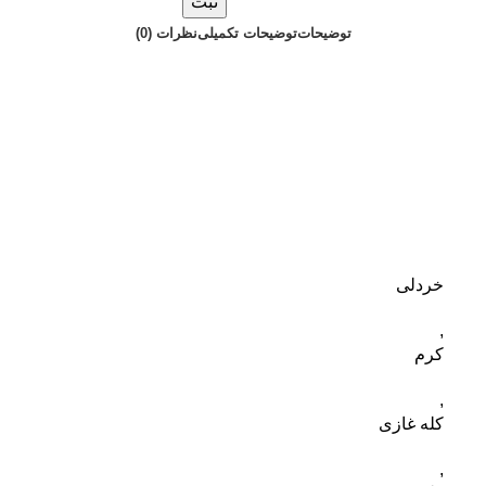
ثبت
توضیحات
توضیحات تکمیلی
نظرات (0)
خردلی
,
کرم
,
کله غازی
,