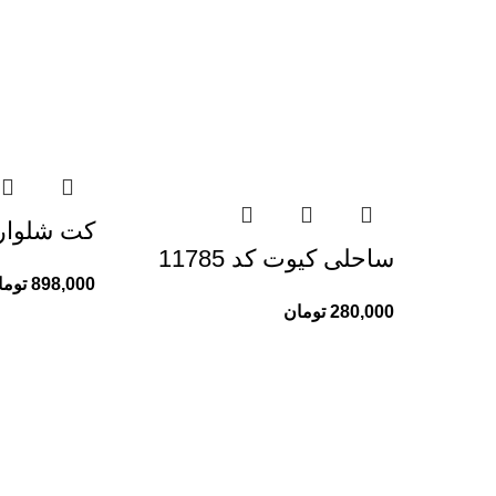
کت شلوار هیو
ساحلی کیوت کد 11785
898,000
توما
280,000
تومان
خدمات مشتریان ری ری
تماس با ما
درباره ما
رویه‌های بازگرداندن کالا