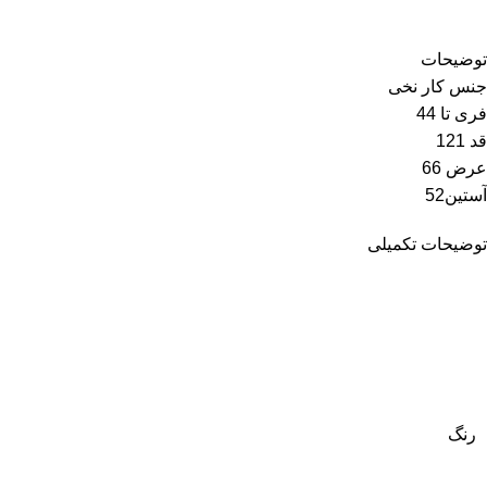
توضیحات
جنس کار نخی
فری تا 44
قد 121
عرض 66
آستین52
توضیحات تکمیلی
رنگ