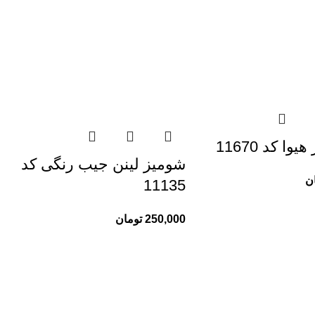
ا کد 11670
شومیز لینن جیب رنگی کد
ن
11135
250,000
تومان