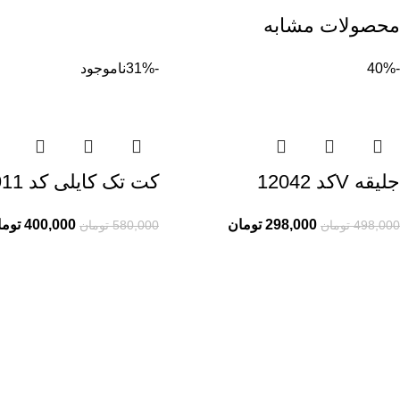
محصولات مشابه
-40%
-31%
ناموجود
جلیقه Vکد 12042
کت تک کایلی کد 11911
298,000
تومان
400,000
توما
498,000
تومان
580,000
تومان