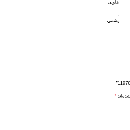
هلویی
,
یشمی
ده‌اند
*