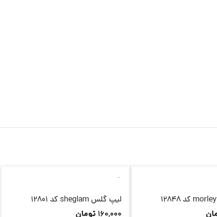
ناموجود
لیپ گلس sheglam کد 12801
ان
تومان
160,000