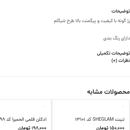
توضیحات
رژ گونه با کیفیت و پیگمنت بالا طرح شیگلم
دارای رنگ بندی
توضیحات تکمیلی
نظرات (0)
محصولات مشابه
ناموجود
ناموجود
تینت SHEGLAM کد 13101
ادکلن قلمی الحمبرا کد 13098
تومان
تومان
198,000
150,000