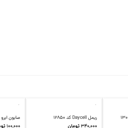
ناموجود
ناموجود
ریمل Daycell کد 12850
صابون ابرو morley کد 12848
تومان
توم
100,000
340,000