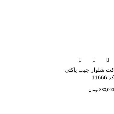
کت شلوار جیب پاکتی
کد 11666
880,000
تومان
راهنمای خرید از ری ری
راهنمای ثبت سفارش
شیوه پرداخت