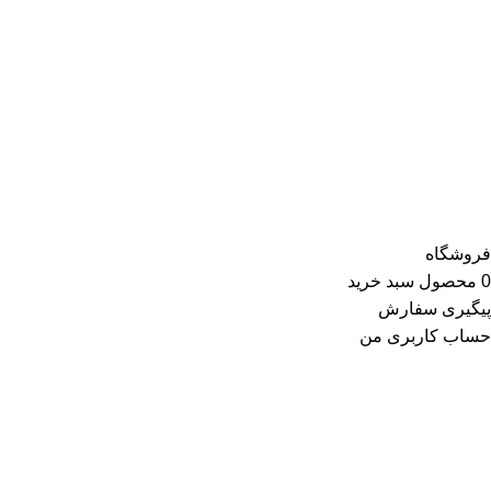
محصولات ارائه‌شده توسط ری ری در بخش لباس زنانه شامل تاپ و
تیشرت، شومیز و بلوز، دامن، لباس مجلسی، کت و کاپشن، پلیور و
ژاکت، سویشرت، شلوار کتان، شلوارک، تونیک، مانتو، شلوار جین،
کیف و کفش و در گروه اکسسوری کلاه، دستکش، شال گردن، صندل،
جوراب، چتر، ساعت، شال و روسری، زیورآلات و در گروه زیبایی و
سلامت شامل عطر و ادکلن و لوازم آرایشی است
فروشگاه
0
محصول
سبد خرید
پیگیری سفارش
حساب کاربری من