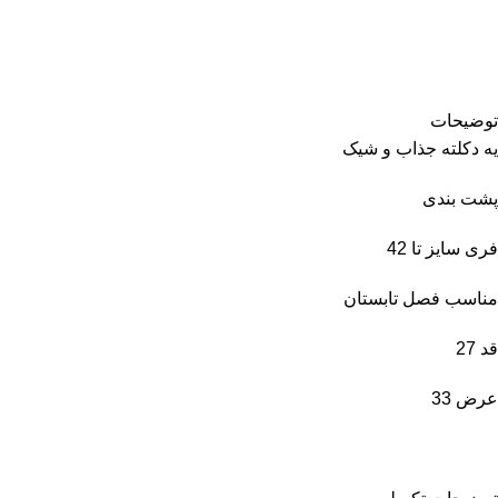
توضیحات
یه دکلته جذاب و شیک
پشت بندی
فری سایز تا 42
مناسب فصل تابستان
قد 27
عرض 33