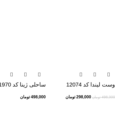
وست لیندا کد 12074
ساحلی ژینا کد 11970
298,000
تومان
498,000
تومان
498,000
تومان
راهنمای خرید از ری ری
اطلاعات ری ری
راهنمای ثبت سفارش
ری ری مگ