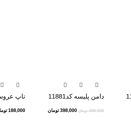
دامن پلیسه کد11881
تاپ عروسکی 
398,000
تومان
188,000
توما
498,000
تومان
خدمات مشتریان ری ری
تماس با ما