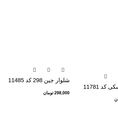
شلوار جین 298 کد 11485
کد 11781
298,000
تومان
ن