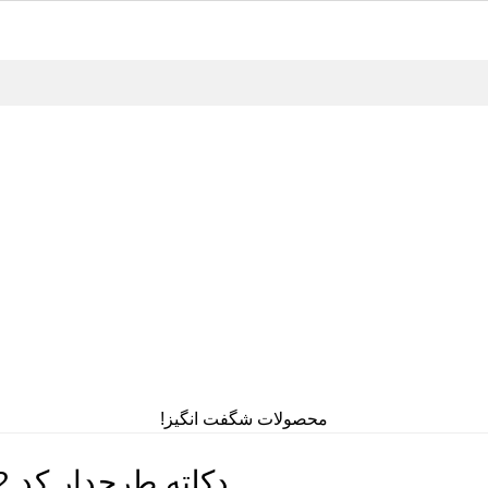
محصولات شگفت انگیز!
دکلته طرحدار کد 13582