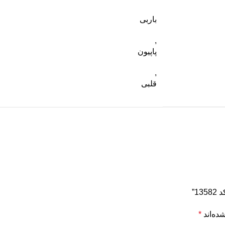
باربی
,
پاپیون
,
قلبی
1”
ده‌اند
*