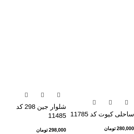
شلوار جین 298 کد
ساحلی کیوت کد 11785
11485
280,000
تومان
298,000
تومان