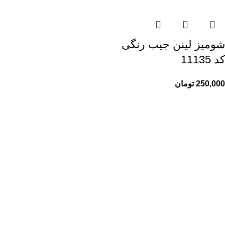
شومیز لینن جیب رنگی
کد 11135
250,000
تومان
راهنمای خرید از ری ری
راهنمای ثبت سفارش
شیوه پرداخت
پیگیری سفارشات
اطلاعات ری ری
ری ری مگ
حریم خصوصی
قوانین و مقررات