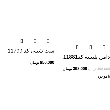
ست شنلی کد 11799
دامن پلیسه کد11881
850,000
تومان
398,000
تومان
498,000
تومان
ناموجود