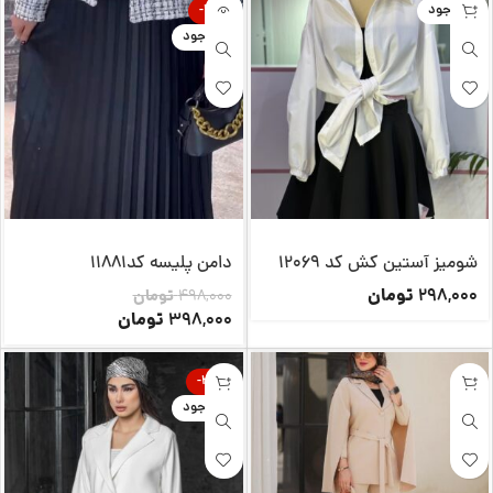
ناموجود
-20%
ناموجود
شومیز آستین کش کد 12069
دامن پلیسه کد11881
تومان
298,000
498,000
تومان
تومان
398,000
-25%
ناموجود