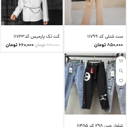
ست شنلی کد 11799
کت تک پارمیس کد11723
تومان
تومان
660,000
850,000
880,000
تومان
شلوار جین 298 کد 11485