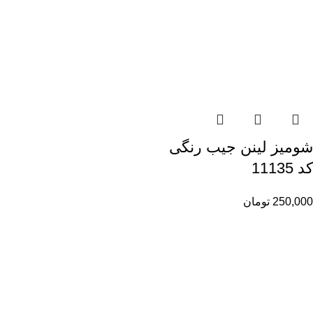
شومیز لینن جیب رنگی
کد 11135
250,000
تومان
راهنمای خرید از ری ری
راهنمای ثبت سفارش
شیوه پرداخت
پیگیری سفارشات