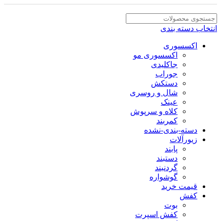
انتخاب دسته بندی
اکسسوری
اکسسوری مو
جاکلیدی
جوراب
دستکش
شال و روسری
عینک
کلاه و سرپوش
کمربند
دسته-بندی-نشده
زیورآلات
پابند
دستبند
گردنبند
گوشواره
قیمت خرید
کفش
بوت
کفش اسپرت