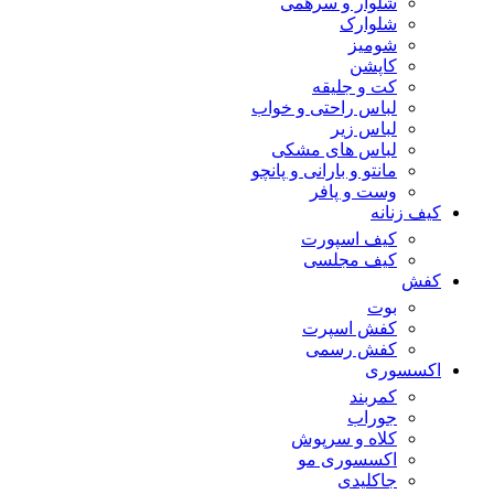
شلوار و سرهمی
شلوارک
شومیز
کاپشن
کت و جلیقه
لباس راحتی و خواب
لباس زیر
لباس های مشکی
مانتو و بارانی و پانچو
وست و پافر
کیف زنانه
کیف اسپورت
کیف مجلسی
کفش
بوت
کفش اسپرت
کفش رسمی
اکسسوری
کمربند
جوراب
کلاه و سرپوش
اکسسوری مو
جاکلیدی