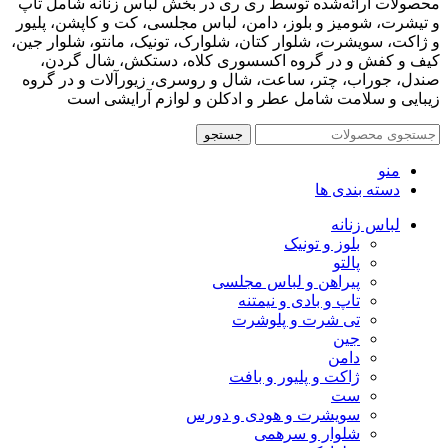
محصولات ارائه‌شده توسط ری ری در بخش لباس زنانه شامل تاپ
و تیشرت، شومیز و بلوز، دامن، لباس مجلسی، کت و کاپشن، پلیور
و ژاکت، سویشرت، شلوار کتان، شلوارک، تونیک، مانتو، شلوار جین،
کیف و کفش و در گروه اکسسوری کلاه، دستکش، شال گردن،
صندل، جوراب، چتر، ساعت، شال و روسری، زیورآلات و در گروه
زیبایی و سلامت شامل عطر و ادکلن و لوازم آرایشی است
جستجو
منو
دسته بندی ها
لباس زنانه
بلوز و تونیک
پالتو
پیراهن و لباس مجلسی
تاپ و بادی و نیمتنه
تی شرت و پلوشرت
جین
دامن
ژاکت و پلیور و بافت
ست
سویشرت و هودی و دورس
شلوار و سرهمی