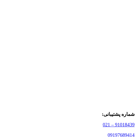
شماره پشتیبانی:
91018439 – 021
09197689414