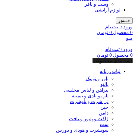
وست و پافر
لوازم آرایشی
جستجو
ورود / ثبت نام
0
محصول
0
تومان
منو
ورود / ثبت نام
0
محصول
0
تومان
دسته‌بندی محصولات
لباس زنانه
بلوز و تونیک
پالتو
پیراهن و لباس مجلسی
تاپ و بادی و نیمتنه
تی شرت و پلوشرت
جین
دامن
ژاکت و پلیور و بافت
ست
سویشرت و هودی و دورس