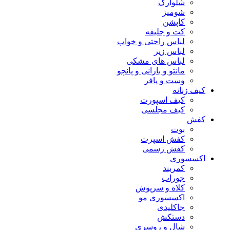
شلوارک
شومیز
کاپشن
کت و جلیقه
لباس راحتی و خواب
لباس زیر
لباس های مشکی
مانتو و بارانی و پانچو
وست و پافر
کیف زنانه
کیف اسپورت
کیف مجلسی
کفش
بوت
کفش اسپرت
کفش رسمی
اکسسوری
کمربند
جوراب
کلاه و سرپوش
اکسسوری مو
جاکلیدی
دستکش
شال و روسری