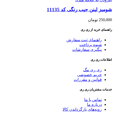
شومیز لینن جیب رنگی کد 11135
250,000
تومان
راهنمای خرید از ری ری
راهنمای ثبت سفارش
شیوه پرداخت
پیگیری سفارشات
اطلاعات ری ری
ری ری مگ
حریم خصوصی
قوانین و مقررات
خدمات مشتریان ری ری
تماس با ما
درباره ما
رویه‌های بازگرداندن کالا