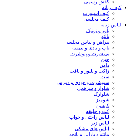
کفش رسمی
کیف زنانه
کیف اسپورت
کیف مجلسی
لباس زنانه
بلوز و تونیک
پالتو
پیراهن و لباس مجلسی
تاپ و بادی و نیمتنه
تی شرت و پلوشرت
جین
دامن
ژاکت و پلیور و بافت
ست
سویشرت و هودی و دورس
شلوار و سرهمی
شلوارک
شومیز
کاپشن
کت و جلیقه
لباس راحتی و خواب
لباس زیر
لباس های مشکی
مانتو و بارانی و پانچو