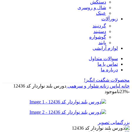
دستکش
شال و روسری
عینک
زیورآلات
گردنبند
دستبند
گوشواره
پابند
لوازم آرایشی
سوالات متداول
تماس با ما
درباره ما
محصولات شگفت انگیز!
خانه
لباس زنانه
شلوار و سرهمی
دورس بلند نواردار کد 12436
-23%
ناموجود
بزرگنمایی تصویر