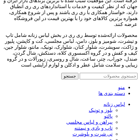
گرفته است. این موفقیت سبب شده تا برترین برندهای بازار ایران و
جهان که از نظر کیفیت و خدمات با استانداردهای ری ری انطباق
دارند، خواستار همکاری با ری ری باشند و پس از شروع همکاری،
همواره برترین کالاهای خود را با بهترین قیمت در این فروشگاه
عرضه کنند.
محصولات ارائه‌شده توسط ری ری در بخش لباس زنانه شامل تاپ
و تیشرت، شومیز و بلوز، دامن، لباس مجلسی، کت و کاپشن، پلیور
و ژاکت، سویشرت، شلوار کتان، شلوارک، تونیک، مانتو، شلوار جین،
کیف و کفش و در گروه اکسسوری کلاه، دستکش، شال گردن،
صندل، جوراب، چتر، ساعت، شال و روسری، زیورآلات و در گروه
زیبایی و سلامت شامل عطر و ادکلن و لوازم آرایشی است
جستجو
منو
دسته بندی ها
لباس زنانه
بلوز و تونیک
پالتو
پیراهن و لباس مجلسی
تاپ و بادی و نیمتنه
تی شرت و پلوشرت
جین