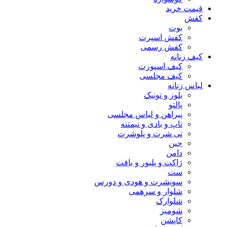
قیمت خرید
کفش
بوت
کفش اسپرت
کفش رسمی
کیف زنانه
کیف اسپورت
کیف مجلسی
لباس زنانه
بلوز و تونیک
پالتو
پیراهن و لباس مجلسی
تاپ و بادی و نیمتنه
تی شرت و پلوشرت
جین
دامن
ژاکت و پلیور و بافت
ست
سویشرت و هودی و دورس
شلوار و سرهمی
شلوارک
شومیز
کاپشن