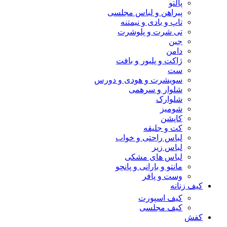
پالتو
پیراهن و لباس مجلسی
تاپ و بادی و نیمتنه
تی شرت و پلوشرت
جین
دامن
ژاکت و پلیور و بافت
ست
سویشرت و هودی و دورس
شلوار و سرهمی
شلوارک
شومیز
کاپشن
کت و جلیقه
لباس راحتی و خواب
لباس زیر
لباس های مشکی
مانتو و بارانی و پانچو
وست و پافر
کیف زنانه
کیف اسپورت
کیف مجلسی
کفش