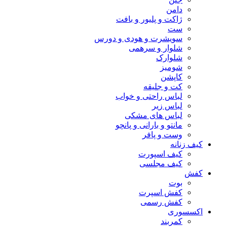
دامن
ژاکت و پلیور و بافت
ست
سویشرت و هودی و دورس
شلوار و سرهمی
شلوارک
شومیز
کاپشن
کت و جلیقه
لباس راحتی و خواب
لباس زیر
لباس های مشکی
مانتو و بارانی و پانچو
وست و پافر
کیف زنانه
کیف اسپورت
کیف مجلسی
کفش
بوت
کفش اسپرت
کفش رسمی
اکسسوری
کمربند