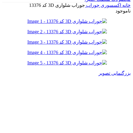
خانه
اکسسوری
جوراب
جوراب شلواری 3D کد 13376
ناموجود
بزرگنمایی تصویر