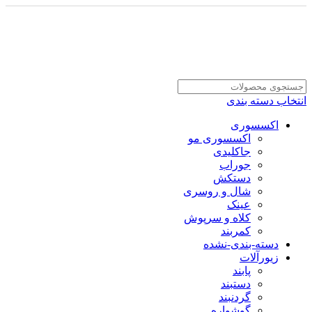
انتخاب دسته بندی
اکسسوری
اکسسوری مو
جاکلیدی
جوراب
دستکش
شال و روسری
عینک
کلاه و سرپوش
کمربند
دسته-بندی-نشده
زیورآلات
پابند
دستبند
گردنبند
گوشواره