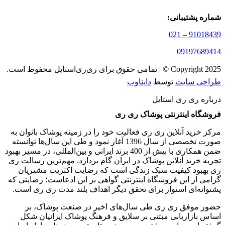
شماره پشتیبانی:
91018439 – 021
09197689414
Copyright 2025 © | تمامی حقوق برای ری‌ری‌استایل محفوظ است.
طراحی سایت
توسط
دایناوب
درباره ری ری استایل
فروشگاه اینترنتی پوشاک ری ری
مرکز خرید آنلاین ری ری فعالیت خود را در زمینه پوشاک بانوان به
‌صورت تخصصی از سال 1396 آغاز نمود و طی این سال‌ها توانسته
ضمن همکاری با بیش از 400 برند ایرانی و بین‌المللی، در مسیر بهبود
تجربه خرید آنلاین پوشاک در ایران گام بردارد. مهم‌ترین رسالت ری
ری بهبود کیفیت سبک زندگی است که رضایت اکثریت مشتریان
گرامی از این فروشگاه اینترنتی گواهی بر این ادعاست؛ رضایتی که
پشتوانه‌ای استوار برای تحقق دیگر اهداف بلند مدت ری ری است.
حضور موفق ری ری طی سال‌های اخیر در صنعت پوشاک، بر
اساس بازاریابی مبتنی بر سلایق و فرهنگ پوشاک ایرانیان شکل‌