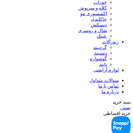
جوراب
کلاه و سرپوش
اکسسوری مو
جاکلیدی
دستکش
شال و روسری
عینک
زیورآلات
گردنبند
دستبند
گوشواره
پابند
لوازم آرایشی
سوالات متداول
تماس با ما
درباره ما
سبد خرید
بستن
خرید اقساطی