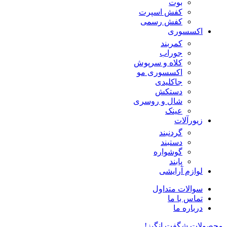
بوت
کفش اسپرت
کفش رسمی
اکسسوری
کمربند
جوراب
کلاه و سرپوش
اکسسوری مو
جاکلیدی
دستکش
شال و روسری
عینک
زیورآلات
گردنبند
دستبند
گوشواره
پابند
لوازم آرایشی
سوالات متداول
تماس با ما
درباره ما
محصولات شگفت انگیز!