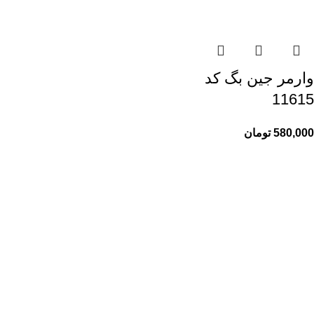
وارمر جین بگ کد
11615
580,000
تومان
راهنمای خرید از ری ری
راهنمای ثبت سفارش
شیوه پرداخت
پیگیری سفارشات
اطلاعات ری ری
ری ری مگ
حریم خصوصی
قوانین و مقررات