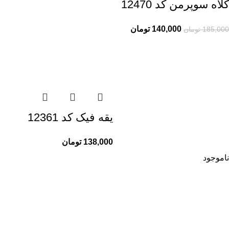
کلاه سوپرمن کد 12470
140,000
تومان
185,000
تومان
یقه فیک کد 12361
138,000
تومان
ناموجود