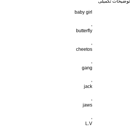
توضیحات تکمیلی
baby girl
,
butterfly
,
cheetos
,
gang
,
jack
,
jaws
,
L.V