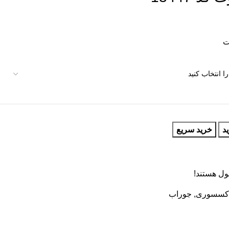
د
خرید سریع
ول هستند!
کسسوری
,
جوراب