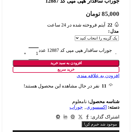
جوراب ساقدار هپی مپی کد 12887
85,000
تومان
22
آیتم فروخته شده در 24 ساعت
مدل
جوراب ساقدار هپی مپی کد 12887 عدد
افزودن به سبد خرید
خرید سریع
افزودن به علاقه مندی
11
نفر در حال مشاهده این محصول هستند!
شناسه محصول:
نامعلوم
دسته:
اکسسوری
,
جوراب
اشتراک گذاری:
موجود شد خبرم کن!