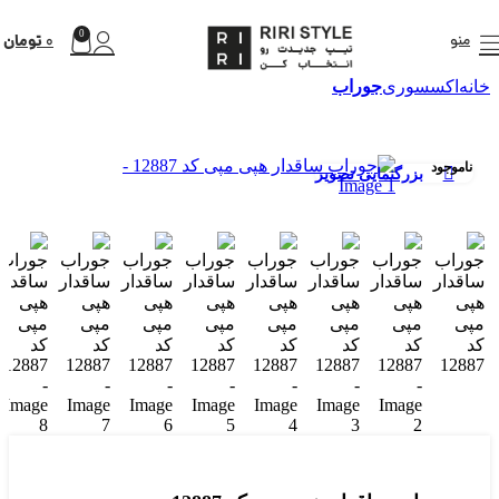
0
تومان
منو
0
خانه
اکسسوری
جوراب
ناموجود
بزرگنمایی تصویر