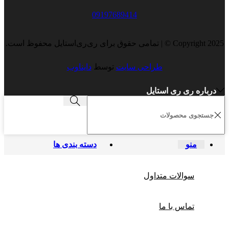
09197689414
Copyright 2025 © | تمامی حقوق برای ری‌ری‌استایل محفوظ است.
طراحی سایت
توسط
دایناوب
درباره ری ری استایل
منو
دسته بندی ها
سوالات متداول
تماس با ما