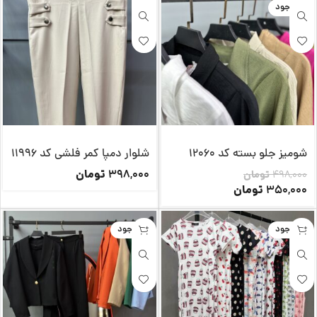
ناموجود
شومیز جلو بسته کد 12060
شلوار دمپا کمر فلشی کد 11996
تومان
398,000
498,000
تومان
تومان
350,000
ناموجود
ناموجود