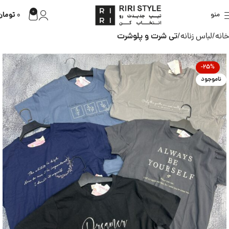
0
تومان
منو
0
خانه
لباس زنانه
تی شرت و پلوشرت
-25%
ناموجود