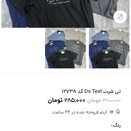
بزرگنمایی تصویر
تی شرت Ds Text کد 12738
تومان
285,000
تومان
380,000
16
آیتم فروخته شده در 24 ساعت
رنگ