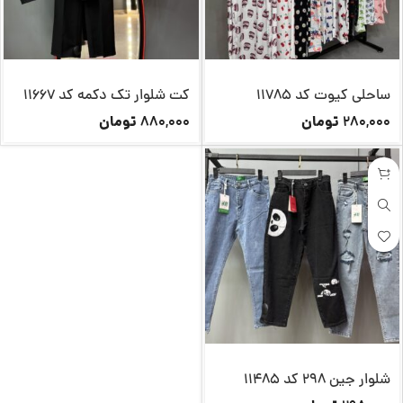
ساحلی کیوت کد 11785
کت شلوار تک دکمه کد 11667
تومان
تومان
880,000
280,000
شلوار جین 298 کد 11485