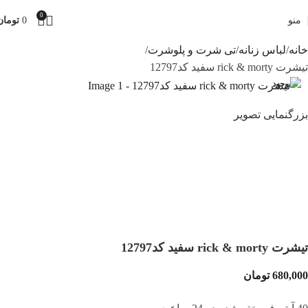
0
منو
0
تومان
خانه
لباس زنانه
تی شرت و پلوشرت
تیشرت rick & morty سفید کد12797
ناموجود
بزرگنمایی تصویر
تیشرت rick & morty سفید کد12797
680,000
تومان