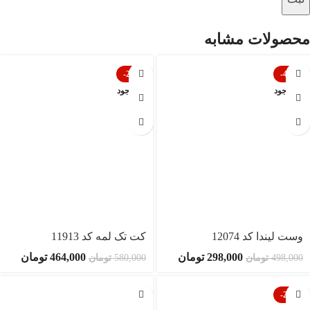
محصولات مشابه
-20%
-40%
ناموجود
ناموجود
وست لیندا کد 12074
کت تک لمه کد 11913
298,000
تومان
464,000
تومان
498,000
تومان
580,000
تومان
-21%