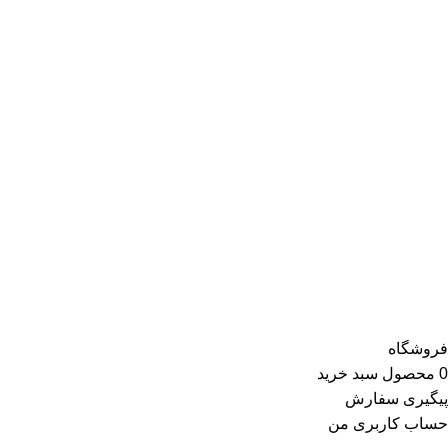
بازاریابی مبتنی بر سلایق و فرهنگ پوشاک ایرانیان شکل‌ گرفته است.
این موفقیت سبب شده تا برترین برندهای بازار ایران و جهان که از
نظر کیفیت و خدمات با استانداردهای ری ری انطباق دارند، خواستار
همکاری با ری ری باشند و پس از شروع همکاری، همواره برترین
کالاهای خود را با بهترین قیمت در این فروشگاه عرضه کنند.
محصولات ارائه‌شده توسط ری ری در بخش لباس زنانه شامل تاپ و
تیشرت، شومیز و بلوز، دامن، لباس مجلسی، کت و کاپشن، پلیور و
ژاکت، سویشرت، شلوار کتان، شلوارک، تونیک، مانتو، شلوار جین،
کیف و کفش و در گروه اکسسوری کلاه، دستکش، شال گردن، صندل،
جوراب، چتر، ساعت، شال و روسری، زیورآلات و در گروه زیبایی و
سلامت شامل عطر و ادکلن و لوازم آرایشی است
فروشگاه
0
محصول
سبد خرید
پیگیری سفارش
حساب کاربری من