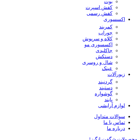
بوت
کفش اسپرت
کفش رسمی
اکسسوری
کمربند
جوراب
کلاه و سرپوش
اکسسوری مو
جاکلیدی
دستکش
شال و روسری
عینک
زیورآلات
گردنبند
دستبند
گوشواره
پابند
لوازم آرایشی
سوالات متداول
تماس با ما
درباره ما
محصولات شگفت انگیز!