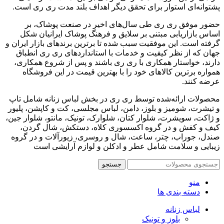
پشتوانه‌ای استوار برای تحقق دیگر اهداف بلند مدت ری ری است.
حضور موفق ری ری طی سال‌های اخیر در صنعت پوشاک، بر
اساس بازاریابی مبتنی بر سلایق و فرهنگ پوشاک ایرانیان شکل‌
گرفته است. این موفقیت سبب شده تا برترین برندهای بازار ایران و
جهان که از نظر کیفیت و خدمات با استانداردهای ری ری انطباق
دارند، خواستار همکاری با ری ری باشند و پس از شروع همکاری،
همواره برترین کالاهای خود را با بهترین قیمت در این فروشگاه
عرضه کنند.
محصولات ارائه‌شده توسط ری ری در بخش لباس زنانه شامل تاپ
و تیشرت، شومیز و بلوز، دامن، لباس مجلسی، کت و کاپشن، پلیور
و ژاکت، سویشرت، شلوار کتان، شلوارک، تونیک، مانتو، شلوار جین،
کیف و کفش و در گروه اکسسوری کلاه، دستکش، شال گردن،
صندل، جوراب، چتر، ساعت، شال و روسری، زیورآلات و در گروه
زیبایی و سلامت شامل عطر و ادکلن و لوازم آرایشی است
جستجو
منو
دسته بندی ها
لباس زنانه
بلوز و تونیک