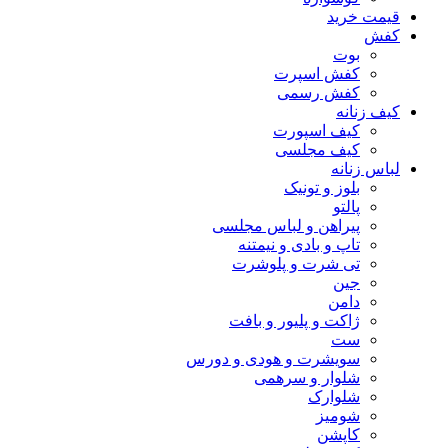
قیمت خرید
کفش
بوت
کفش اسپرت
کفش رسمی
کیف زنانه
کیف اسپورت
کیف مجلسی
لباس زنانه
بلوز و تونیک
پالتو
پیراهن و لباس مجلسی
تاپ و بادی و نیمتنه
تی شرت و پلوشرت
جین
دامن
ژاکت و پلیور و بافت
ست
سویشرت و هودی و دورس
شلوار و سرهمی
شلوارک
شومیز
کاپشن