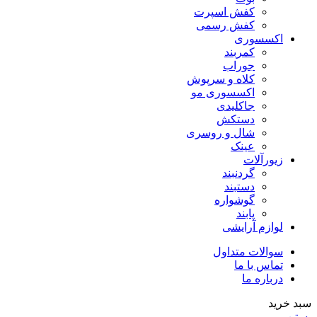
کفش اسپرت
کفش رسمی
اکسسوری
کمربند
جوراب
کلاه و سرپوش
اکسسوری مو
جاکلیدی
دستکش
شال و روسری
عینک
زیورآلات
گردنبند
دستبند
گوشواره
پابند
لوازم آرایشی
سوالات متداول
تماس با ما
درباره ما
سبد خرید
بستن