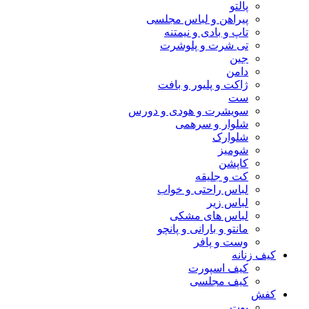
پالتو
پیراهن و لباس مجلسی
تاپ و بادی و نیمتنه
تی شرت و پلوشرت
جین
دامن
ژاکت و پلیور و بافت
ست
سویشرت و هودی و دورس
شلوار و سرهمی
شلوارک
شومیز
کاپشن
کت و جلیقه
لباس راحتی و خواب
لباس زیر
لباس های مشکی
مانتو و بارانی و پانچو
وست و پافر
کیف زنانه
کیف اسپورت
کیف مجلسی
کفش
بوت