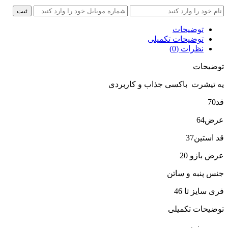
ثبت
توضیحات
توضیحات تکمیلی
نظرات (0)
توضیحات
یه تیشرت باکسی جذاب و کاربردی
قد70
عرض64
قد استین37
عرض بازو 20
جنس پنبه و ساتن
فری سایز تا 46
توضیحات تکمیلی