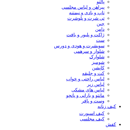
پالتو
پیراهن و لباس مجلسی
تاپ و بادی و نیمتنه
تی شرت و پلوشرت
جین
دامن
ژاکت و پلیور و بافت
ست
سویشرت و هودی و دورس
شلوار و سرهمی
شلوارک
شومیز
کاپشن
کت و جلیقه
لباس راحتی و خواب
لباس زیر
لباس های مشکی
مانتو و بارانی و پانچو
وست و پافر
کیف زنانه
کیف اسپورت
کیف مجلسی
کفش