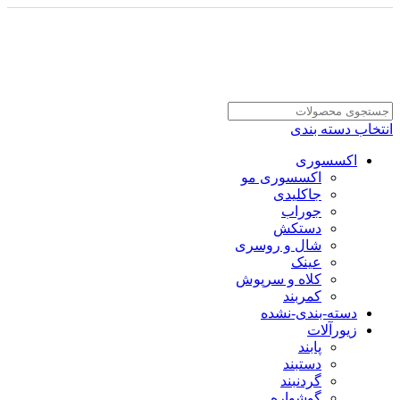
انتخاب دسته بندی
اکسسوری
اکسسوری مو
جاکلیدی
جوراب
دستکش
شال و روسری
عینک
کلاه و سرپوش
کمربند
دسته-بندی-نشده
زیورآلات
پابند
دستبند
گردنبند
گوشواره