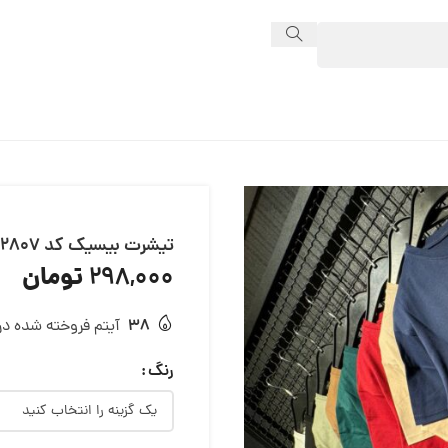
تیشرت بیسیک کد 12807
تومان
298,000
38
آیتم فروخته شده در 24 ساع
رنگ