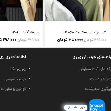
شومیز جلو بسته کد 12060
جلیقه Vکد 12042
تومان
تو
298,000
350,000
498,000
تومان
498,000
تومان
راهنمای خرید از ری ری
اطلاعات ری ری
راهنمای ثبت سفارش
ری ری مگ
شیوه پرداخت
حریم خصوصی
پیگیری سفارشات
قوانین و مقررات
خرید اقساطی