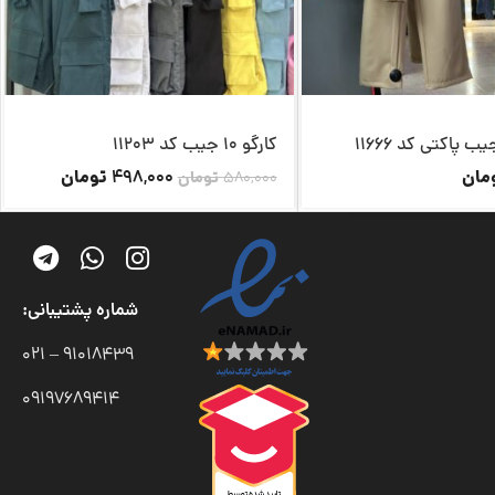
 پاکتی کد 11666
کارگو 10 جیب کد 11203
مان
تومان
498,000
580,000
تومان
شماره پشتیبانی:
91018439 – 021
09197689414