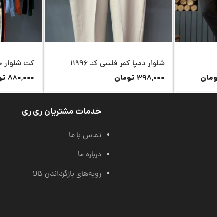
شلوار دمپا کمر فلشی کد 11996
کت شلوار جیب
مان
تومان
تو
880,000
398,000
خدمات مشتریان ری ری
تماس با ما
درباره ما
رویه‌های بازگرداندن کالا