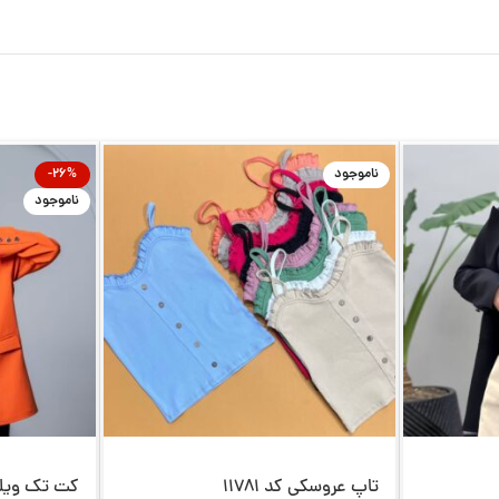
ناموجود
-26%
ناموجود
تاپ عروسکی کد 11781
کت تک ویلی کد