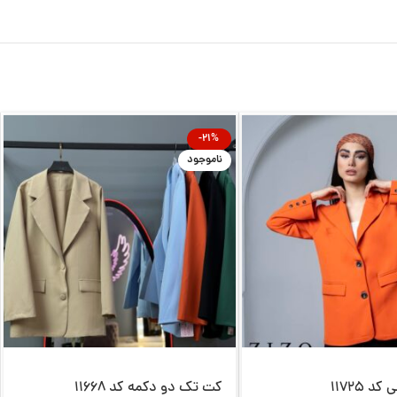
-21%
ناموجود
 11725
کت تک دو دکمه کد 11668