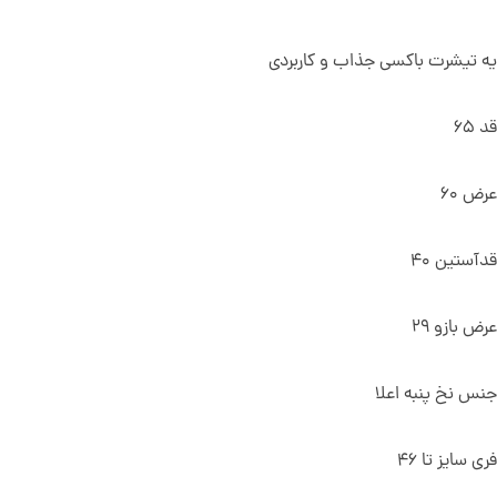
یه تیشرت باکسی جذاب و کاربردی
قد 65
عرض 60
قدآستین 40
عرض بازو 29
جنس نخ پنبه اعلا
فری سایز تا 46