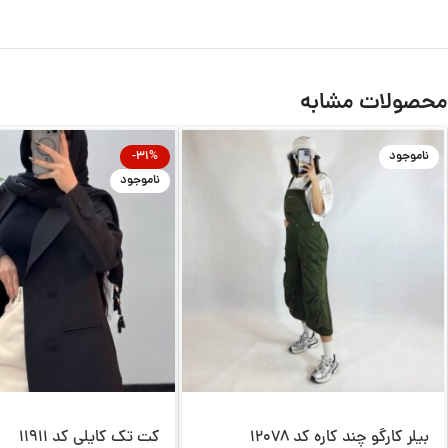
محصولات مشابه
ناموجود
-31%
ناموجود
بیلر کارگو چند کاره کد 12078
کت تک کایلی کد 11911