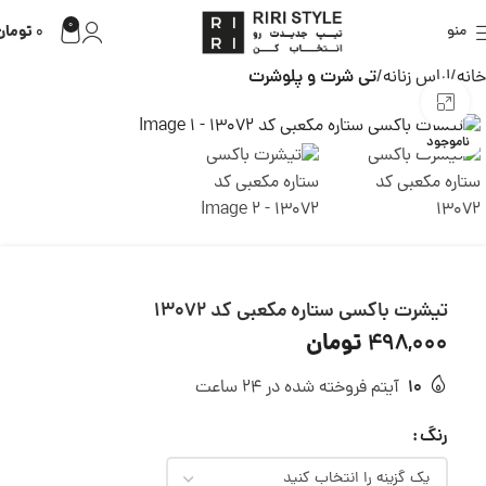
0
تومان
منو
0
خانه
لباس زنانه
تی شرت و پلوشرت
بزرگنمایی تصویر
ناموجود
تیشرت باکسی ستاره مکعبی کد 13072
تومان
498,000
10
آیتم فروخته شده در 24 ساعت
رنگ