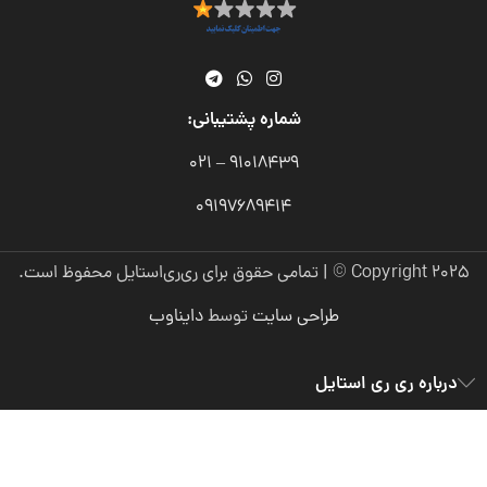
شماره پشتیبانی:
91018439 – 021
09197689414
Copyright 2025 © | تمامی حقوق برای ری‌ری‌استایل محفوظ است.
طراحی سایت
توسط
دایناوب
درباره ری ری استایل