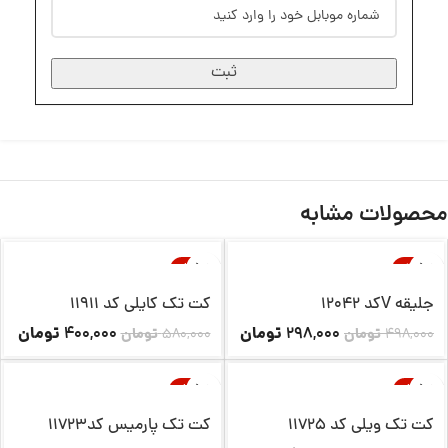
ثبت
محصولات مشابه
-31%
-40%
ناموجود
جلیقه Vکد 12042
کت تک کایلی کد 11911
تومان
تومان
400,000
298,000
498,000
تومان
580,000
تومان
-25%
-26%
ناموجود
ناموجود
کت تک ویلی کد 11725
کت تک پارمیس کد11723