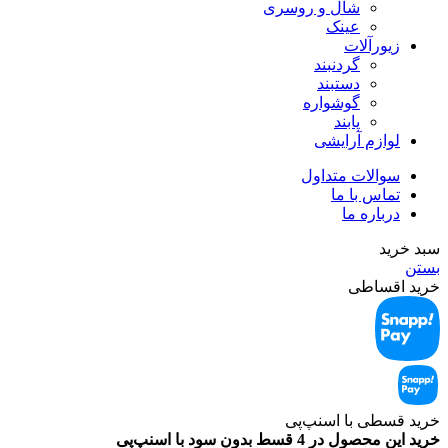
شال و روسری
عینک
زیورآلات
گردنبند
دستبند
گوشواره
پابند
لوازم آرایشی
سوالات متداول
تماس با ما
درباره ما
سبد خرید
بستن
خرید اقساطی
خرید قسطی با اسنپ‌‌پی
خرید این محصول در 4 قسط بدون سود با اسنپ‌‌پی