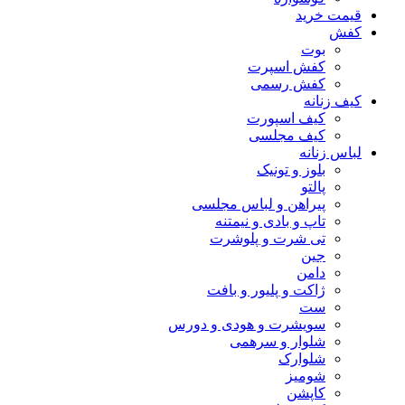
قیمت خرید
کفش
بوت
کفش اسپرت
کفش رسمی
کیف زنانه
کیف اسپورت
کیف مجلسی
لباس زنانه
بلوز و تونیک
پالتو
پیراهن و لباس مجلسی
تاپ و بادی و نیمتنه
تی شرت و پلوشرت
جین
دامن
ژاکت و پلیور و بافت
ست
سویشرت و هودی و دورس
شلوار و سرهمی
شلوارک
شومیز
کاپشن