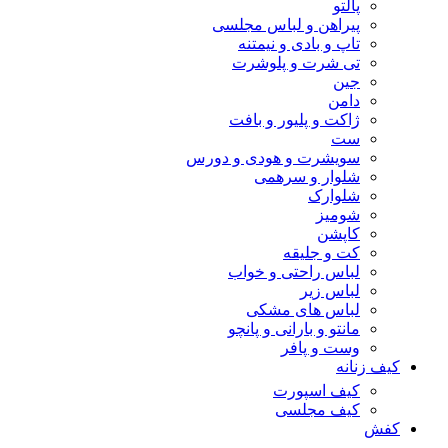
پالتو
پیراهن و لباس مجلسی
تاپ و بادی و نیمتنه
تی شرت و پلوشرت
جین
دامن
ژاکت و پلیور و بافت
ست
سویشرت و هودی و دورس
شلوار و سرهمی
شلوارک
شومیز
کاپشن
کت و جلیقه
لباس راحتی و خواب
لباس زیر
لباس های مشکی
مانتو و بارانی و پانچو
وست و پافر
کیف زنانه
کیف اسپورت
کیف مجلسی
کفش