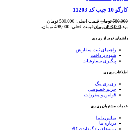
کارگو 10 جیب کد 11203
580,000
تومان
قیمت اصلی: 580,000 تومان
بود.
498,000
تومان
قیمت فعلی: 498,000 تومان.
راهنمای خرید از ری ری
راهنمای ثبت سفارش
شیوه پرداخت
پیگیری سفارشات
اطلاعات ری ری
ری ری مگ
حریم خصوصی
قوانین و مقررات
خدمات مشتریان ری ری
تماس با ما
درباره ما
رویه‌های بازگرداندن کالا