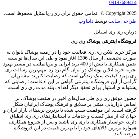
09197689414
Copyright 2025 © | تمامی حقوق برای ری‌ری‌استایل محفوظ است.
طراحی سایت
توسط
دایناوب
درباره ری ری استایل
فروشگاه اینترنتی پوشاک ری ری
مرکز خرید آنلاین ری ری فعالیت خود را در زمینه پوشاک بانوان به
‌صورت تخصصی از سال 1396 آغاز نمود و طی این سال‌ها توانسته
ضمن همکاری با بیش از 400 برند ایرانی و بین‌المللی، در مسیر بهبود
تجربه خرید آنلاین پوشاک در ایران گام بردارد. مهم‌ترین رسالت ری
ری بهبود کیفیت سبک زندگی است که رضایت اکثریت مشتریان
گرامی از این فروشگاه اینترنتی گواهی بر این ادعاست؛ رضایتی که
پشتوانه‌ای استوار برای تحقق دیگر اهداف بلند مدت ری ری است.
حضور موفق ری ری طی سال‌های اخیر در صنعت پوشاک، بر
اساس بازاریابی مبتنی بر سلایق و فرهنگ پوشاک ایرانیان شکل‌
گرفته است. این موفقیت سبب شده تا برترین برندهای بازار ایران و
جهان که از نظر کیفیت و خدمات با استانداردهای ری ری انطباق
دارند، خواستار همکاری با ری ری باشند و پس از شروع همکاری،
همواره برترین کالاهای خود را با بهترین قیمت در این فروشگاه
عرضه کنند.