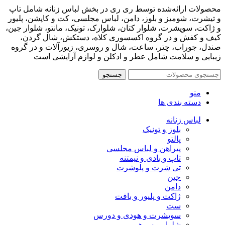
محصولات ارائه‌شده توسط ری ری در بخش لباس زنانه شامل تاپ
و تیشرت، شومیز و بلوز، دامن، لباس مجلسی، کت و کاپشن، پلیور
و ژاکت، سویشرت، شلوار کتان، شلوارک، تونیک، مانتو، شلوار جین،
کیف و کفش و در گروه اکسسوری کلاه، دستکش، شال گردن،
صندل، جوراب، چتر، ساعت، شال و روسری، زیورآلات و در گروه
زیبایی و سلامت شامل عطر و ادکلن و لوازم آرایشی است
جستجو
منو
دسته بندی ها
لباس زنانه
بلوز و تونیک
پالتو
پیراهن و لباس مجلسی
تاپ و بادی و نیمتنه
تی شرت و پلوشرت
جین
دامن
ژاکت و پلیور و بافت
ست
سویشرت و هودی و دورس
شلوار و سرهمی