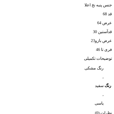
جنس پنبه نخ اعلا
قد 68
عرض 64
قدآستین 30
عرض بازو23
فری تا 46
توضیحات تکمیلی
رنگ مشکی
,
رنگ
سفید
,
یاسی
نظرات (0)