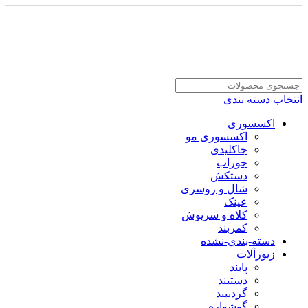
انتخاب دسته بندی
اکسسوری
اکسسوری مو
جاکلیدی
جوراب
دستکش
شال و روسری
عینک
کلاه و سرپوش
کمربند
دسته-بندی-نشده
زیورآلات
پابند
دستبند
گردنبند
گوشواره