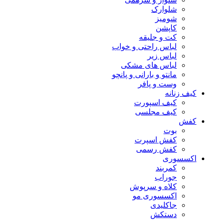
شلوارک
شومیز
کاپشن
کت و جلیقه
لباس راحتی و خواب
لباس زیر
لباس های مشکی
مانتو و بارانی و پانچو
وست و پافر
کیف زنانه
کیف اسپورت
کیف مجلسی
کفش
بوت
کفش اسپرت
کفش رسمی
اکسسوری
کمربند
جوراب
کلاه و سرپوش
اکسسوری مو
جاکلیدی
دستکش