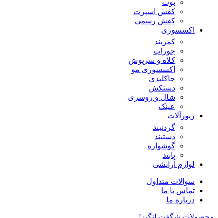
بوت
کفش اسپرت
کفش رسمی
اکسسوری
کمربند
جوراب
کلاه و سرپوش
اکسسوری مو
جاکلیدی
دستکش
شال و روسری
عینک
زیورآلات
گردنبند
دستبند
گوشواره
پابند
لوازم آرایشی
سوالات متداول
تماس با ما
درباره ما
محصولات شگفت انگیز!