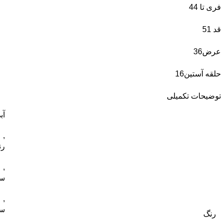
فری تا 44
قد 51
عرض36
حلقه آستین16
توضیحات تکمیلی
آب
,
رن
,
سب
,
سر
رنگ