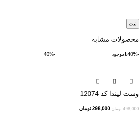
محصولات مشابه
-40%
ناموجود
-40%
وست لیندا کد 12074
298,000
تومان
498,000
تومان