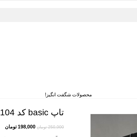
محصولات شگفت انگیز!
تاپ basic کد 12104
198,000
تومان
250,000
تومان