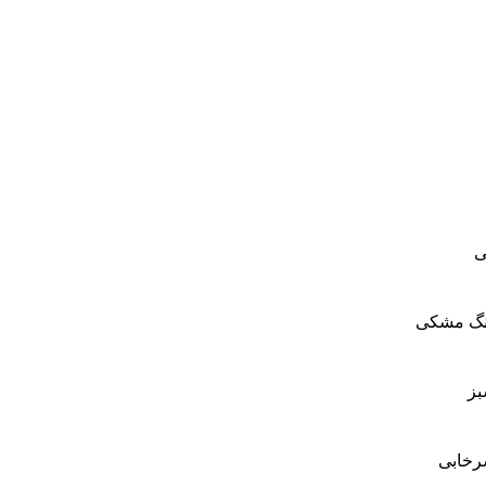
ی
گ مشکی
ز
خابی