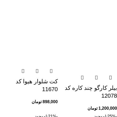
کت شلوار هیوا کد
بیلر کارگو چند کاره کد
11670
12078
898,000
تومان
1,200,000
تومان
-25%
ناموجود
-21%
ناموجود