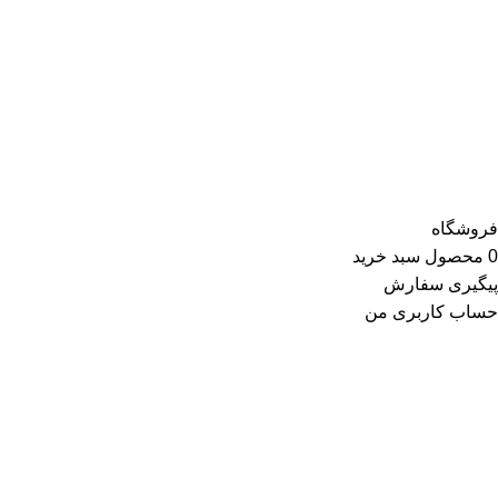
محصولات ارائه‌شده توسط ری ری در بخش لباس زنانه شامل تاپ و
تیشرت، شومیز و بلوز، دامن، لباس مجلسی، کت و کاپشن، پلیور و
ژاکت، سویشرت، شلوار کتان، شلوارک، تونیک، مانتو، شلوار جین،
کیف و کفش و در گروه اکسسوری کلاه، دستکش، شال گردن، صندل،
جوراب، چتر، ساعت، شال و روسری، زیورآلات و در گروه زیبایی و
سلامت شامل عطر و ادکلن و لوازم آرایشی است
فروشگاه
0
محصول
سبد خرید
پیگیری سفارش
حساب کاربری من