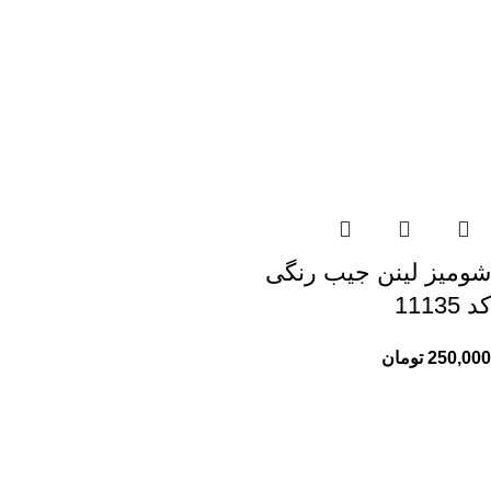
شومیز لینن جیب رنگی
کد 11135
250,000
تومان
راهنمای خرید از ری ری
راهنمای ثبت سفارش
شیوه پرداخت
پیگیری سفارشات