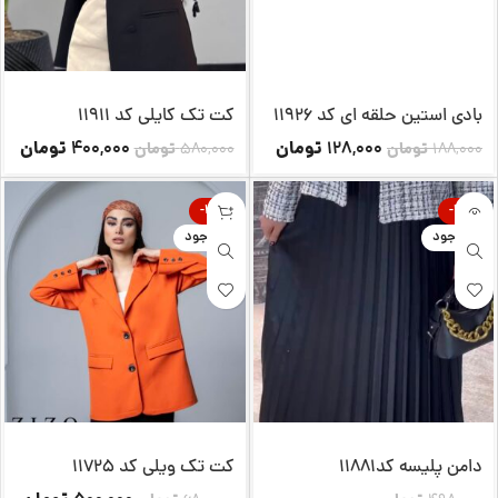
بادی استین حلقه ای کد 11926
کت تک کایلی کد 11911
تومان
تومان
400,000
128,000
188,000
تومان
580,000
تومان
-26%
-20%
ناموجود
ناموجود
دامن پلیسه کد11881
کت تک ویلی کد 11725