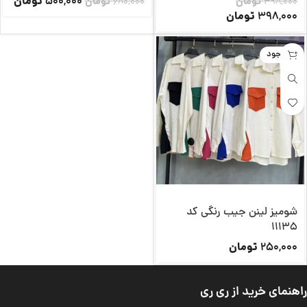
تومان
500,000
498,000
تومان
680,000
تومان
تومان
398,000
ناموجود
شومیز لینن جیب رنگی کد
11135
تومان
250,000
راهنمای خرید از ری ری