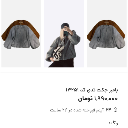
بامبر جکت تدی کد 13251
تومان
1,990,000
24
آیتم فروخته شده در 24 ساعت
رنگ