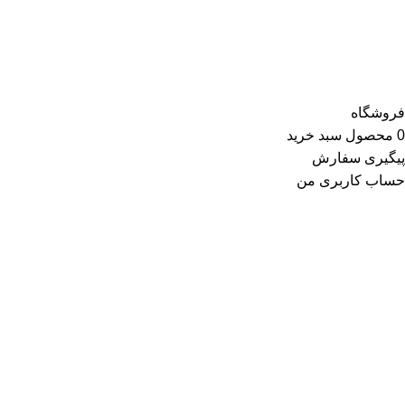
کیف و کفش و در گروه اکسسوری کلاه، دستکش، شال گردن، صندل،
جوراب، چتر، ساعت، شال و روسری، زیورآلات و در گروه زیبایی و
سلامت شامل عطر و ادکلن و لوازم آرایشی است
فروشگاه
0
محصول
سبد خرید
پیگیری سفارش
حساب کاربری من