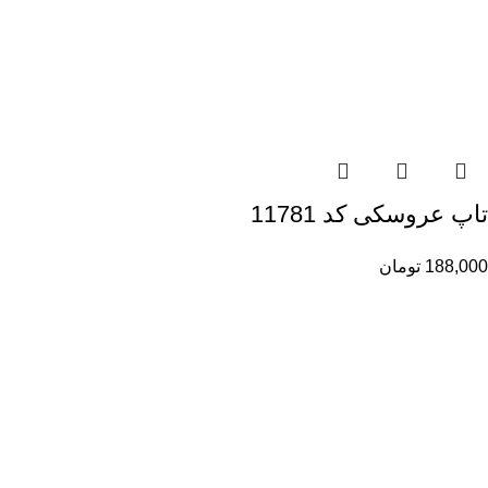
تاپ عروسکی کد 11781
188,000
تومان
راهنمای خرید از ری ری
راهنمای ثبت سفارش
شیوه پرداخت
پیگیری سفارشات
اطلاعات ری ری