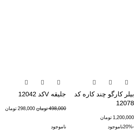
بیلر کارگو چند کاره کد
جلیقه Vکد 12042
12078
498,000
تومان
298,000
تومان
1,200,000
تومان
-20%
ناموجود
ناموجود