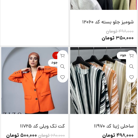
شومیز جلو بسته کد 12060
498,000
تومان
تومان
350,000
ناموجود
-26%
ناموجود
ساحلی ژینا کد 11970
کت تک ویلی کد 11725
تومان
تومان
500,000
498,000
680,000
تومان