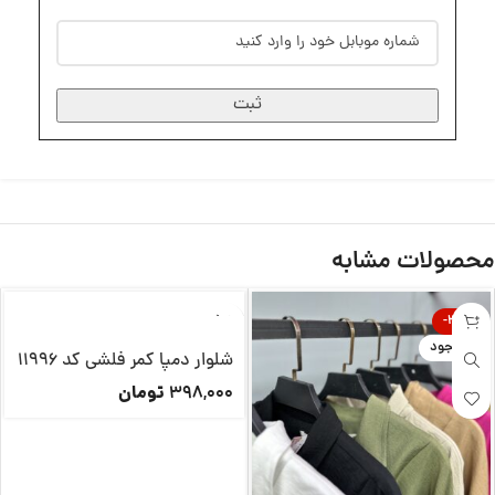
ثبت
محصولات مشابه
-30%
ناموجود
شلوار دمپا کمر فلشی کد 11996
تومان
398,000