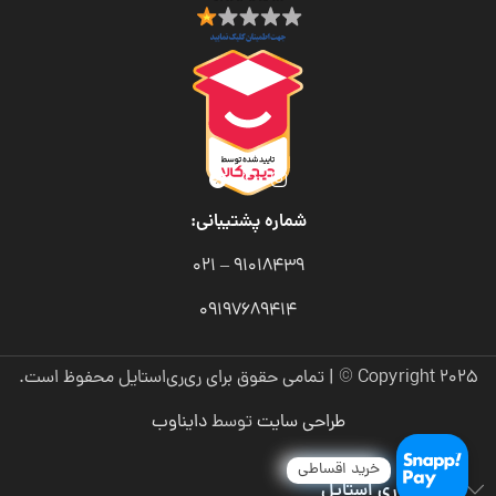
شماره پشتیبانی:
91018439 – 021
09197689414
Copyright 2025 © | تمامی حقوق برای ری‌ری‌استایل محفوظ است.
طراحی سایت
توسط
دایناوب
خرید اقساطی
درباره ری ری استایل