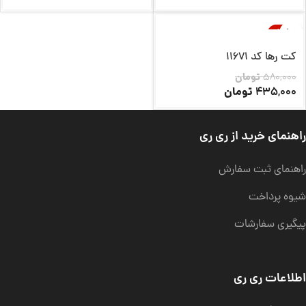
-25%
ناموجود
کت رها کد 11671
580,000
تومان
تومان
435,000
راهنمای خرید از ری ری
راهنمای ثبت سفارش
شیوه پرداخت
پیگیری سفارشات
اطلاعات ری ری