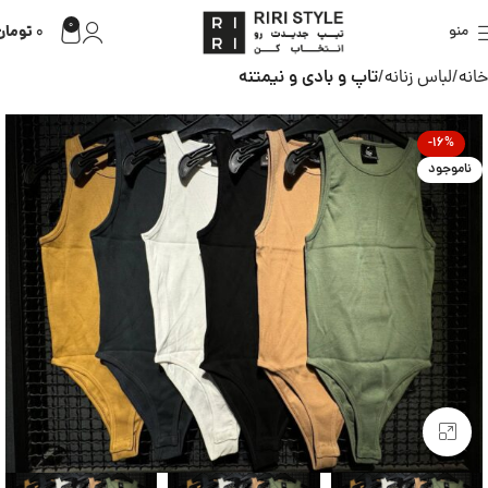
0
تومان
منو
0
خانه
لباس زنانه
تاپ و بادی و نیمتنه
-16%
ناموجود
بزرگنمایی تصویر