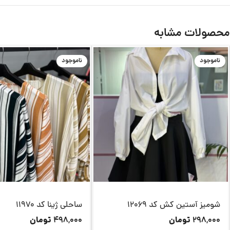
محصولات مشابه
ناموجود
ناموجود
شومیز آستین کش کد 12069
ساحلی ژینا کد 11970
تومان
تومان
498,000
298,000