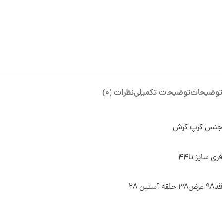
توضیحات
توضیحات تکمیلی
نظرات (0)
جنس کرپ کرش
فری سایز تا44
قد98 عرض38 حلقه آستین 28