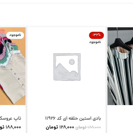
-32%
ناموجود
ناموجود
بادی استین حلقه ای کد 11926
تاپ عروسکی کد
تومان
تو
188,000
128,000
188,000
تومان