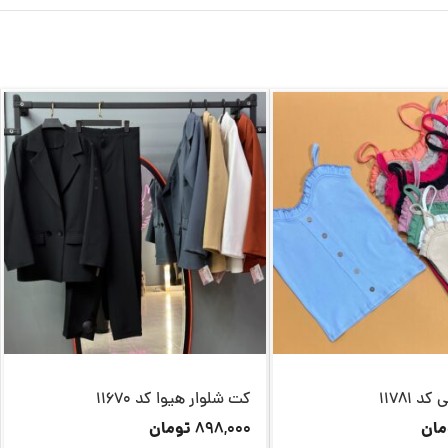
 11781
کت شلوار هیوا کد 11670
مان
تومان
898,000