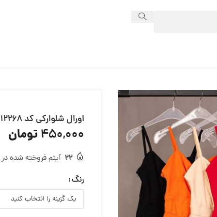
اورال شلوارکی کد 12268
تومان
450,000
22
آیتم فروخته شده در 24 ساعت
رنگ