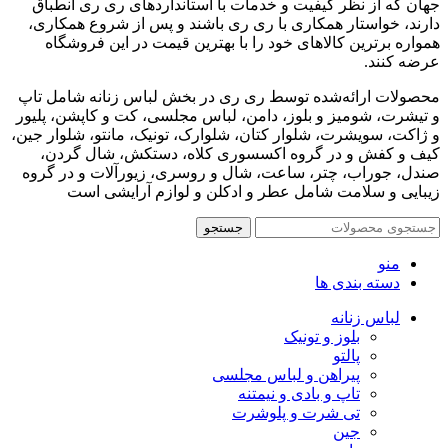
جهان که از نظر کیفیت و خدمات با استانداردهای ری ری انطباق
دارند، خواستار همکاری با ری ری باشند و پس از شروع همکاری،
همواره برترین کالاهای خود را با بهترین قیمت در این فروشگاه
عرضه کنند.
محصولات ارائه‌شده توسط ری ری در بخش لباس زنانه شامل تاپ
و تیشرت، شومیز و بلوز، دامن، لباس مجلسی، کت و کاپشن، پلیور
و ژاکت، سویشرت، شلوار کتان، شلوارک، تونیک، مانتو، شلوار جین،
کیف و کفش و در گروه اکسسوری کلاه، دستکش، شال گردن،
صندل، جوراب، چتر، ساعت، شال و روسری، زیورآلات و در گروه
زیبایی و سلامت شامل عطر و ادکلن و لوازم آرایشی است
جستجو
منو
دسته بندی ها
لباس زنانه
بلوز و تونیک
پالتو
پیراهن و لباس مجلسی
تاپ و بادی و نیمتنه
تی شرت و پلوشرت
جین