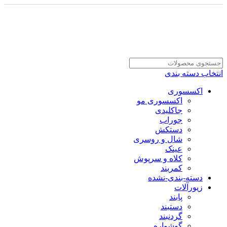
انتخاب دسته بندی
اکسسوری
اکسسوری مو
جاکلیدی
جوراب
دستکش
شال و روسری
عینک
کلاه و سرپوش
کمربند
دسته-بندی-نشده
زیورآلات
پابند
دستبند
گردنبند
گوشواره