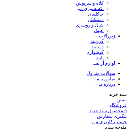
کلاه و سرپوش
اکسسوری مو
جاکلیدی
دستکش
شال و روسری
عینک
زیورآلات
گردنبند
دستبند
گوشواره
پابند
لوازم آرایشی
سوالات متداول
تماس با ما
درباره ما
سبد خرید
بستن
فروشگاه
0
محصول
سبد خرید
پیگیری سفارش
حساب کاربری من
متوجه شدم