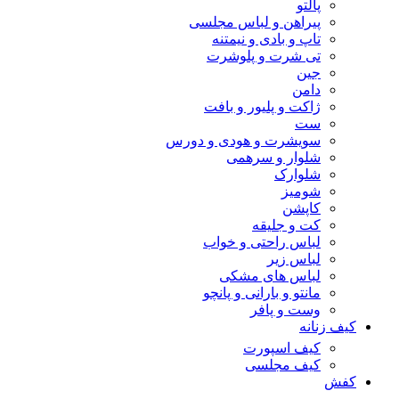
پالتو
پیراهن و لباس مجلسی
تاپ و بادی و نیمتنه
تی شرت و پلوشرت
جین
دامن
ژاکت و پلیور و بافت
ست
سویشرت و هودی و دورس
شلوار و سرهمی
شلوارک
شومیز
کاپشن
کت و جلیقه
لباس راحتی و خواب
لباس زیر
لباس های مشکی
مانتو و بارانی و پانچو
وست و پافر
کیف زنانه
کیف اسپورت
کیف مجلسی
کفش