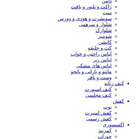
دامن
ژاکت و پلیور و بافت
ست
سویشرت و هودی و دورس
شلوار و سرهمی
شلوارک
شومیز
کاپشن
کت و جلیقه
لباس راحتی و خواب
لباس زیر
لباس های مشکی
مانتو و بارانی و پانچو
وست و پافر
کیف زنانه
کیف اسپورت
کیف مجلسی
کفش
بوت
کفش اسپرت
کفش رسمی
اکسسوری
کمربند
جوراب