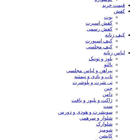
قیمت خرید
کفش
بوت
کفش اسپرت
کفش رسمی
کیف زنانه
کیف اسپورت
کیف مجلسی
لباس زنانه
بلوز و تونیک
پالتو
پیراهن و لباس مجلسی
تاپ و بادی و نیمتنه
تی شرت و پلوشرت
جین
دامن
ژاکت و پلیور و بافت
ست
سویشرت و هودی و دورس
شلوار و سرهمی
شلوارک
شومیز
کاپشن