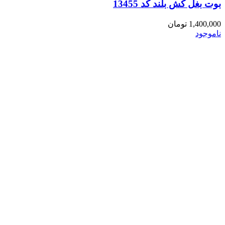
بوت بغل کش بلند کد 13455
1,400,000
تومان
ناموجود