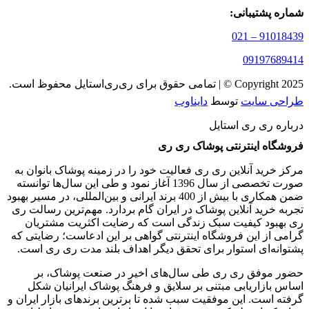
شماره پشتیبانی:
91018439 – 021
09197689414
Copyright 2025 © | تمامی حقوق برای ری‌ری‌استایل محفوظ است.
طراحی سایت
توسط
دایناوب
درباره ری ری استایل
فروشگاه اینترنتی پوشاک ری ری
مرکز خرید آنلاین ری ری فعالیت خود را در زمینه پوشاک بانوان به
‌صورت تخصصی از سال 1396 آغاز نمود و طی این سال‌ها توانسته
ضمن همکاری با بیش از 400 برند ایرانی و بین‌المللی، در مسیر بهبود
تجربه خرید آنلاین پوشاک در ایران گام بردارد. مهم‌ترین رسالت ری
ری بهبود کیفیت سبک زندگی است که رضایت اکثریت مشتریان
گرامی از این فروشگاه اینترنتی گواهی بر این ادعاست؛ رضایتی که
پشتوانه‌ای استوار برای تحقق دیگر اهداف بلند مدت ری ری است.
حضور موفق ری ری طی سال‌های اخیر در صنعت پوشاک، بر
اساس بازاریابی مبتنی بر سلایق و فرهنگ پوشاک ایرانیان شکل‌
گرفته است. این موفقیت سبب شده تا برترین برندهای بازار ایران و